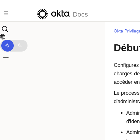
Passer au contenu principal
Docs
Okta Privile
Débu
Configure
charges de 
accéder en 
Le processu
d'administr
Admin
d'ide
Admin