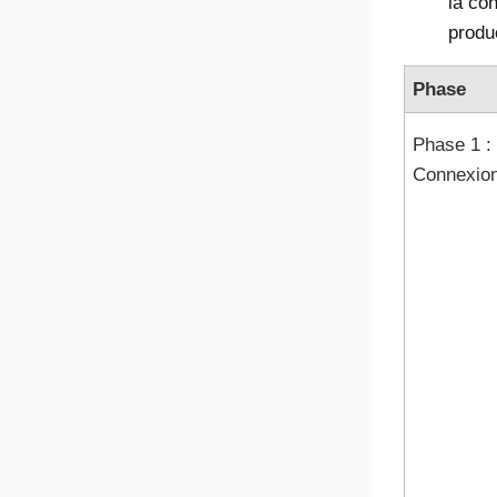
la con
produc
Phase
Phase 1 :
Connexio