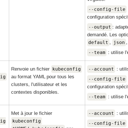
--config-file
configuration spécif
--output
: adapt
demandé. Les optio
default
,
json
--team
: utilise l
Renvoie un fichier
kubeconfig
--account
: util
ig
au format YAML pour tous les
--config-file
clusters, l'utilisateur et les
configuration spécif
contextes disponibles.
--team
: utilise l
Met à jour le fichier
--account
: util
ig
kubeconfig
--config-file