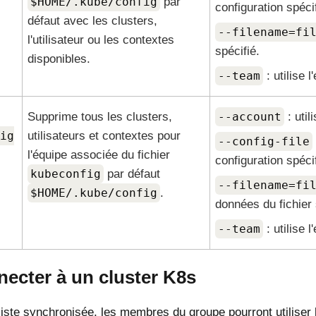
$HOME/.kube/config
par
configuration spécif
défaut avec les clusters,
--filename=fi
l'utilisateur ou les contextes
spécifié.
disponibles.
--team
: utilise l
Supprime tous les clusters,
--account
: util
ig
utilisateurs et contextes pour
--config-file
l'équipe associée du fichier
configuration spécif
kubeconfig
par défaut
--filename=fi
$HOME/.kube/config
.
données du fichier 
--team
: utilise l
necter à un cluster K8s
 liste synchronisée, les membres du groupe pourront utiliser