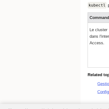
kubectl
p
Command
Le cluster
dans l'inte
Access
.
Related to
Gesti
Config