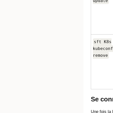
update
sft K8s
kubeconf
remove
Se con
Une fois la