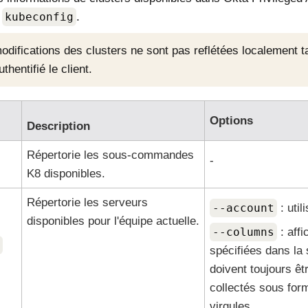
l
kubeconfig
.
odifications des clusters ne sont pas reflétées localement tan
thentifié le client.
Options
Description
Répertorie les sous-commandes
-
K8 disponibles.
Répertorie les serveurs
--account
: util
disponibles pour l'équipe actuelle.
--columns
: aff
spécifiées dans la
doivent toujours êt
collectés sous form
virgules.