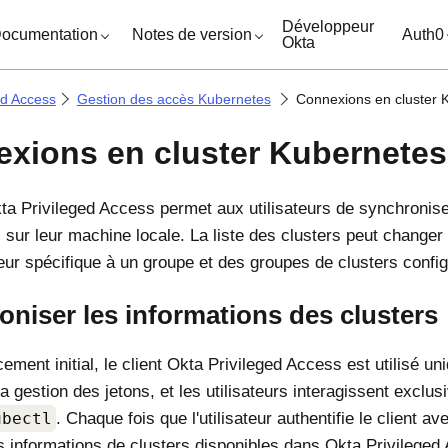
ocuments
Développeur
ocumentation
Notes de version
Auth0
Okta
ed Access
Gestion des accès Kubernetes
Connexions en cluster 
xions en cluster Kubernetes
ta Privileged Access
permet aux utilisateurs de synchroniser
 sur leur machine locale. La liste des clusters peut changer
ateur spécifique à un groupe et des groupes de clusters confi
niser les informations des clusters
ement initial, le client
Okta Privileged Access
est utilisé u
la gestion des jetons, et les utilisateurs interagissent exclu
ubectl
. Chaque fois que l'utilisateur authentifie le client a
s informations de clusters disponibles dans
Okta Privileged