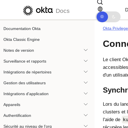
Passer au contenu principal
Passer à la navigation dans les d
D
Docs
Okta Privileg
Documentation Okta
Okta Classic Engine
Conne
Notes de version
Le client
Ok
Surveillance et rapports
accessibles
Intégrations de répertoires
d'un utilis
Gestion des utilisateurs
Synchro
Intégrations d'application
Lors du lanc
Appareils
clusters et 
Authentification
l'aide de
k
Sécurité au niveau de l'org
récupère le