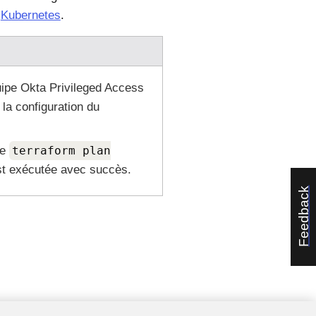
n
Kubernetes
.
uipe
Okta Privileged Access
 la configuration du
de
terraform plan
st exécutée avec succès.
Feedback