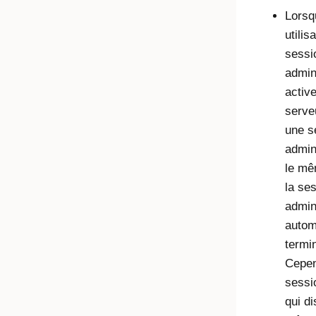
Lorsq
utilis
sessi
admin
activ
serveu
une s
admin
le mê
la se
admin
autom
termi
Cepen
sessi
qui d