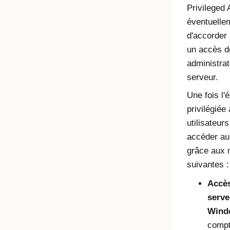
Privileged
éventuelle
d'accorder à
un accès d
administrat
serveur.
Une fois l'
privilégiée 
utilisateur
accéder au
grâce aux
suivantes :
Accè
serve
Wind
compt