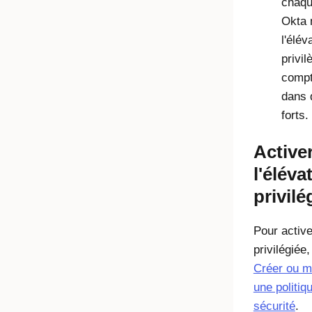
chaque
Okta 
l'élév
privil
compt
dans 
forts.
Active
l'éléva
privilé
Pour active
privilégiée
Créer ou me
une politiq
sécurité
.