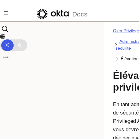
Passer au contenu principal
Docs
Okta Privile
Administra
sécurité
Élévation
Éléva
privi
En tant adm
de sécurit
Privileged
vous devre
décider qu