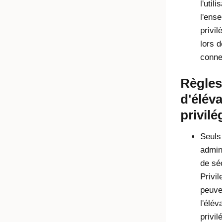
l'util
l'ens
privi
lors d
conne
Règles
d'élév
privilé
Seuls
admin
de sé
Privi
peuve
l'élév
privil