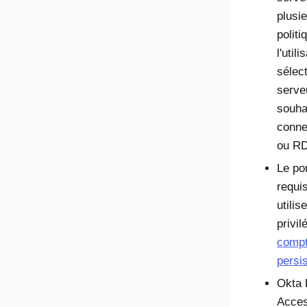
plusi
politi
l'utili
sélect
serveu
souha
conne
ou RD
Le po
requi
utilis
privil
comp
persi
Okta 
Acce