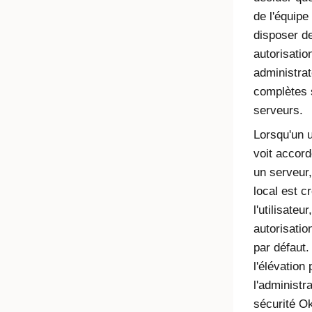
de l'équipe
disposer d
autorisatio
administrat
complètes 
serveurs.
Lorsqu'un u
voit accord
un serveur
local est c
l'utilisateu
autorisation
par défaut.
l'élévation 
l'administr
sécurité
Ok