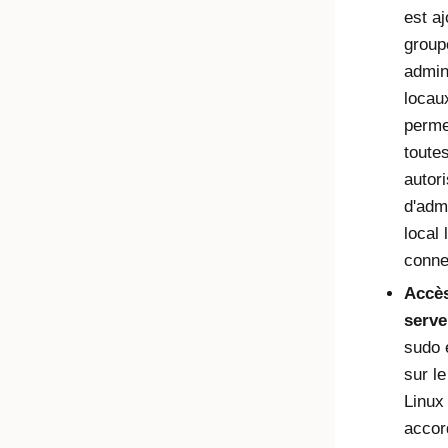
est a
group
admin
locau
perme
toutes
autor
d'adm
local 
conne
Accè
serve
sudo 
sur l
Linux
accor