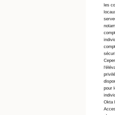
les c
locau
serve
notam
comp
indivi
comp
sécur
Cepen
l'élév
privil
dispo
pour 
indiv
Okta 
Acce