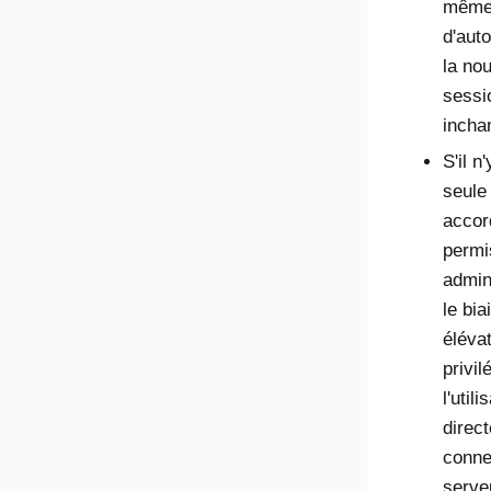
même
d'auto
la nou
sessi
incha
S'il n
seule 
accor
permi
admin
le bia
éléva
privil
l'util
direc
conne
serveu