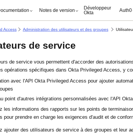
ocuments
Développeur
ocumentation
Notes de version
Auth0
Okta
ed Access
Administration des utilisateurs et des groupes
Utilisate
sateurs de service
teurs de service vous permettent d'accorder des autorisation
es opérations spécifiques dans
Okta Privileged Access
, y co
ation avec l'API
Okta Privileged Access
pour ajouter automat
roupes
u point d'autres intégrations personnalisées avec l'API
Okta
ez les informations des rapports sur les points de terminaiso
s
pour prendre en charge les exigences d'audit et de confor
 ajouter des utilisateurs de service à des groupes et leur