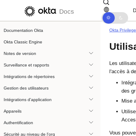
Passer au contenu principal
Passer à la navigation dans les d
D
Docs
Okta Privileg
Documentation Okta
Okta Classic Engine
Utili
Notes de version
Les utilisa
Surveillance et rapports
l'accès à d
Intégrations de répertoires
Intégr
Gestion des utilisateurs
des g
Intégrations d'application
Mise a
Appareils
Utilis
Acces
Authentification
Vous pouvez
Sécurité au niveau de l'org