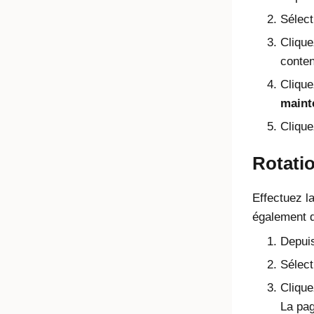
Sélect
Clique
conten
Clique
maint
Cliqu
Rotatio
Effectuez la
également de
Depuis
Sélect
Clique
La pag