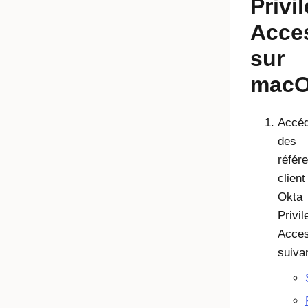
Privi
Acce
sur
mac
Accéd
des
référe
clien
Okta
Privi
Acce
suivan