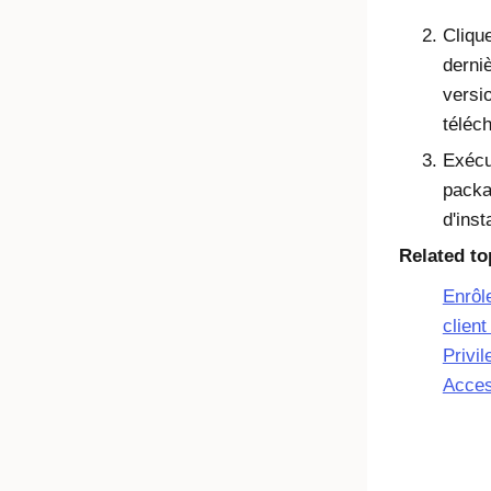
Clique
derni
versi
téléch
Exécu
pack
d'inst
Related to
Enrôle
client
Privi
Acce