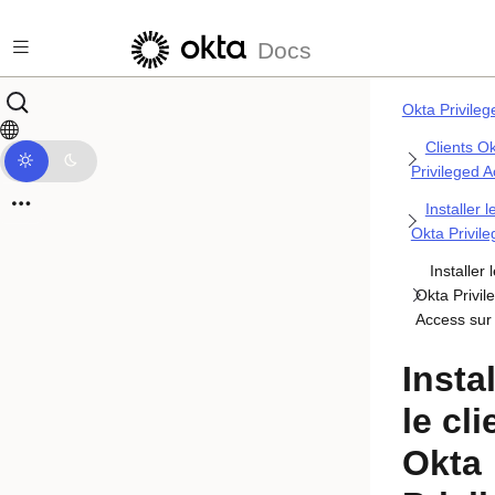
Passer au contenu principal
Docs
Okta Privile
Clients O
Privileged 
Installer l
Okta Privil
Installer l
Okta Privil
Access su
Instal
le cli
Okta