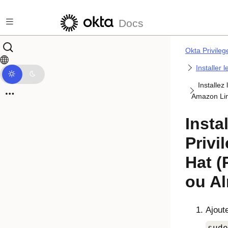
Passer au contenu principal
Docs
Okta Privile
Installer 
Installez
Amazon Lin
Insta
Privi
Hat 
ou Al
Ajout
sudo