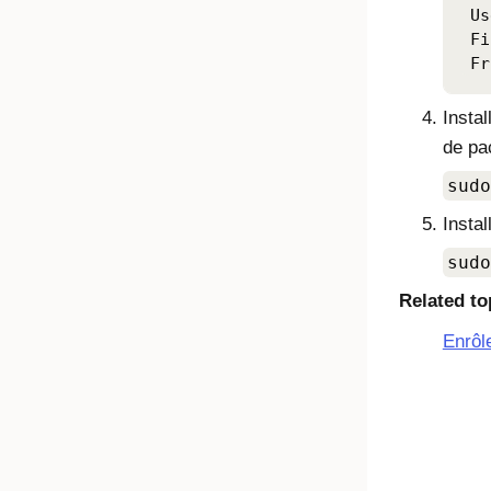
 Us
 Fi
Instal
de p
sudo
Instal
sudo
Related to
Enrôl