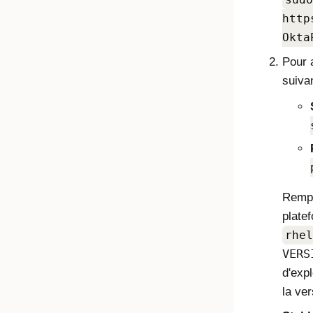
http
Okta
Pour 
suivan
Remp
plate
rhel
VERS
d'expl
la ve