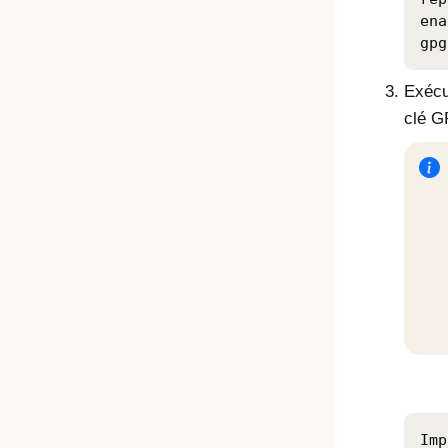
ena
gpg
Exéc
clé G
Imp