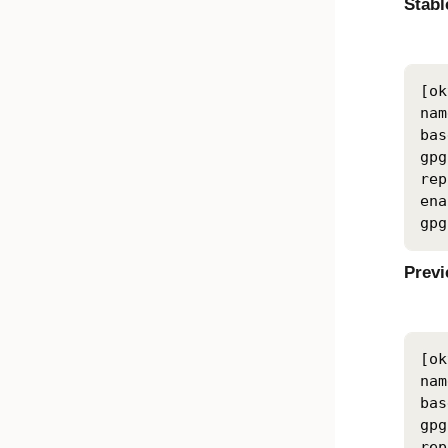
Stabl
[ok
nam
bas
gpg
rep
ena
gpg
Prev
[ok
nam
bas
gpg
rep