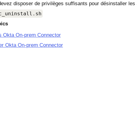
evez disposer de privilèges suffisants pour désinstaller les a
c_uninstall.sh
pics
s Okta On-prem Connector
ler Okta On-prem Connector