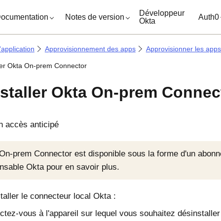
ocuments
Développeur
ocumentation
Notes de version
Auth0
Okta
'application
Approvisionnement des apps
Approvisionner les apps
ler Okta On-prem Connector
staller Okta On-prem Connec
n accès anticipé
On-prem Connector est disponible sous la forme d'un abonn
nsable Okta pour en savoir plus.
taller le connecteur local
Okta
:
tez-vous à l'appareil sur lequel vous souhaitez désinstaller