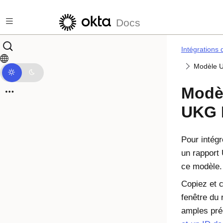
Passer au contenu principal
Docs
Intégrations 
Modèle U
Modèl
UKG 
Pour intég
un rapport 
ce modèle.
Copiez et c
fenêtre du
amples pré