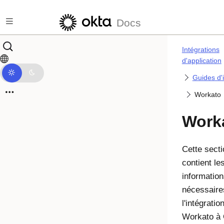
Passer au contenu principal
Docs
Intégrations
d'application
Guides d'
Workato
Work
Cette secti
contient le
informatio
nécessaire
l'intégratio
Workato à