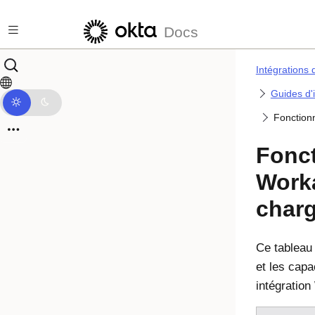
Passer au contenu principal
Docs
Intégrations 
Guides d'
Fonctionn
Fonct
Worka
char
Ce tableau 
et les capa
intégration