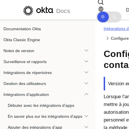
Passer au contenu principal
Passer à la navigation dans les d
D
Docs
Intégrations d
Documentation Okta
Configurer
Okta Classic Engine
Notes de version
Confi
Surveillance et rapports
conta
Intégrations de répertoires
Version e
Gestion des utilisateurs
Intégrations d'application
Lorsque l'a
mettre à jo
Débuter avec les intégrations d'apps
autorisation
En savoir plus sur les intégrations d'apps
personnel e
Ajouter des intégrations d'app
la méthode 