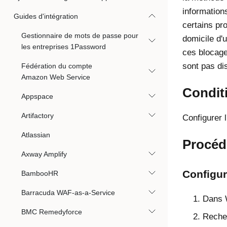
informations
Guides d'intégration
certains pr
Gestionnaire de mots de passe pour
domicile d'
les entreprises 1Password
ces blocage
sont pas di
Fédération du compte
Amazon Web Service
Condit
Appspace
Artifactory
Configurer 
Atlassian
Procéd
Axway Amplify
Configur
BambooHR
Barracuda WAF-as-a-Service
Dans 
BMC Remedyforce
Recher