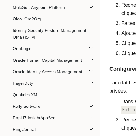
Recher
MuleSoft Anypoint Platform
clique
Okta Org2Org
Faites
Identity Security Posture Management
Ajoute
Okta (ISPM)
Cliqu
OneLogin
Cliqu
Oracle Human Capital Management
Configure
Oracle Identity Access Management
Facultatif.
PagerDuty
privées.
Qualtrics XM
Dans W
Rally Software
Poli
Rapid7 InsightAppSec
Recher
clique
RingCentral