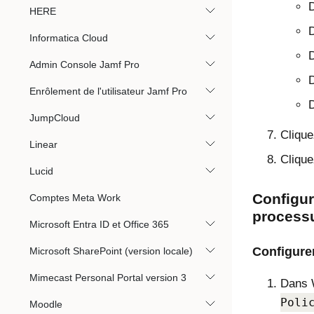
D
HERE
D
Informatica Cloud
D
Admin Console Jamf Pro
D
Enrôlement de l'utilisateur Jamf Pro
D
JumpCloud
Cliqu
Linear
Cliqu
Lucid
Configure
Comptes Meta Work
processu
Microsoft Entra ID et Office 365
Configure
Microsoft SharePoint (version locale)
Mimecast Personal Portal version 3
Dans W
Poli
Moodle