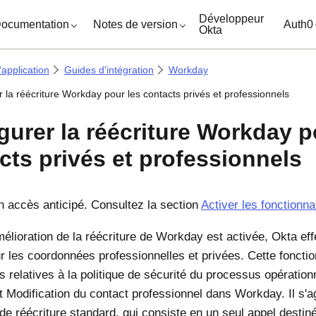
ocuments
Développeur
ocumentation
Notes de version
Auth0
Okta
'application
Guides d'intégration
Workday
 la réécriture Workday pour les contacts privés et professionnels
gurer la réécriture Workday p
cts privés et professionnels
n accès anticipé. Consultez la section
Activer les fonctionna
mélioration de la réécriture de Workday est activée,
Okta
eff
ur les coordonnées professionnelles et privées. Cette fonctio
s relatives à la politique de sécurité du processus opération
t Modification du contact professionnel dans Workday. Il s'a
de réécriture standard, qui consiste en un seul appel destiné