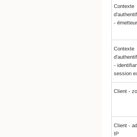
Contexte
d'authenti
- émetteu
Contexte
d'authenti
- identifia
session e
Client - z
Client - a
IP