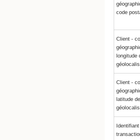
géographi
code post
Client - c
géographi
longitude 
géolocalis
Client - c
géographi
latitude d
géolocalis
Identifiant
transactio