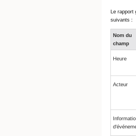
Le rapport
suivants :
Nom du
champ
Heure
Acteur
Informati
d'événem