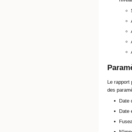
Paramè
Le rapport p
des paramè
Date 
Date e
Fusea
N'imp