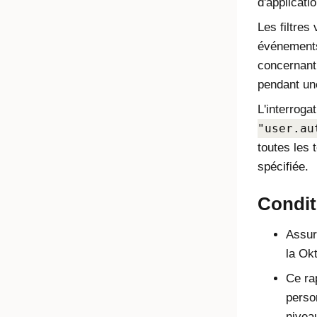
d'applicati
Les filtres
événements
concernant 
pendant un
L'interroga
"user.au
toutes les 
spécifiée.
Condit
Assur
la Ok
Ce ra
perso
nivea