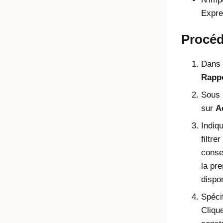
Expre
Procé
Dans 
Rapp
Sous 
sur
A
Indiq
filtre
conse
la pr
dispo
Spécif
Cliqu