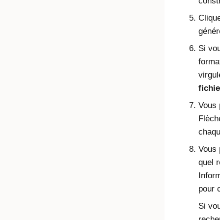
const
Cliqu
génére
Si vou
forma
virgul
fichi
Vous 
Flèche
chaqu
Vous 
quel r
Infor
pour c
Si vou
reche