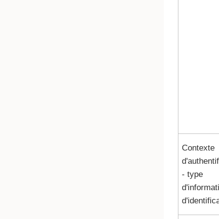
Contexte
d'authenti
- type
d'informat
d'identific