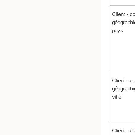
Client - c
géographi
pays
Client - c
géographi
ville
Client - c