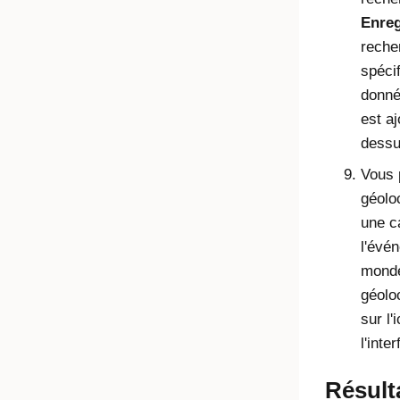
Enreg
recher
spéci
donné
est a
dessu
Vous 
géoloc
une ca
l'évé
monde
géolo
sur l'
l'inte
Résult