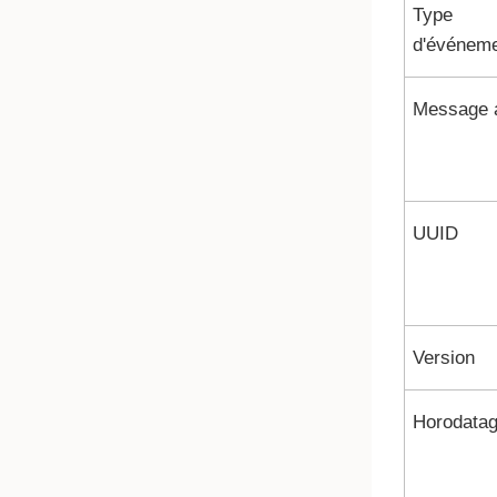
Type
d'événem
Message a
UUID
Version
Horodata