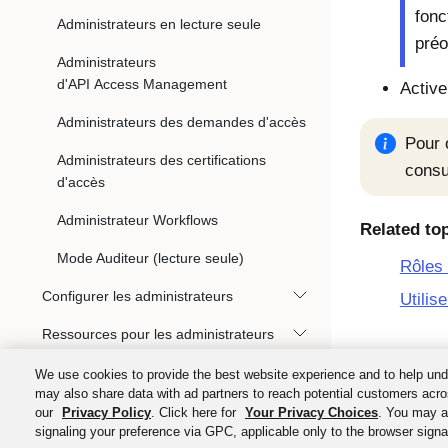
fonc
Administrateurs en lecture seule
préo
Administrateurs
d'API Access Management
Active
Administrateurs des demandes d'accès
Pour 
Administrateurs des certifications
consu
d'accès
Administrateur Workflows
Related to
Mode Auditeur (lecture seule)
Rôles 
Configurer les administrateurs
Utilis
Ressources pour les administrateurs
Gérer les rôles d'administrateur Okta
We use cookies to provide the best website experience and to help und
may also share data with ad partners to reach potential customers acro
Protection des identifiants compromis
our
Privacy Policy
. Click here for
Your Privacy Choices
. You may al
signaling your preference via GPC, applicable only to the browser signal