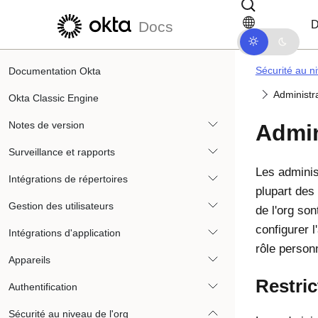
Passer au contenu principal
Passer à la navigation dans les d
D
Docs
Sécurité au ni
Documentation Okta
Administra
Okta Classic Engine
Notes de version
Admin
Surveillance et rapports
Les administ
Intégrations de répertoires
plupart des
Gestion des utilisateurs
de l'org so
configurer 
Intégrations d'application
rôle personn
Appareils
Restric
Authentification
Sécurité au niveau de l'org