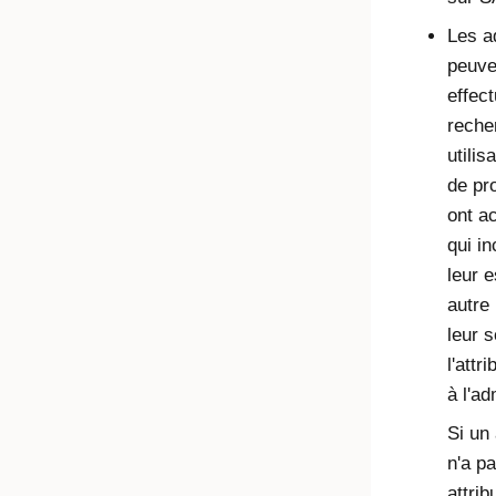
Les a
peuve
effec
reche
utilis
de pro
ont ac
qui in
leur e
autre 
leur s
l'attr
à l'ad
Si un
n'a p
attrib