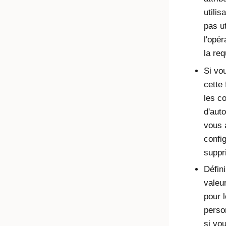
utilis
pas ut
l'opé
la req
Si vo
cette 
les co
d'auto
vous 
confi
suppr
Défin
valeu
pour l
perso
si vo