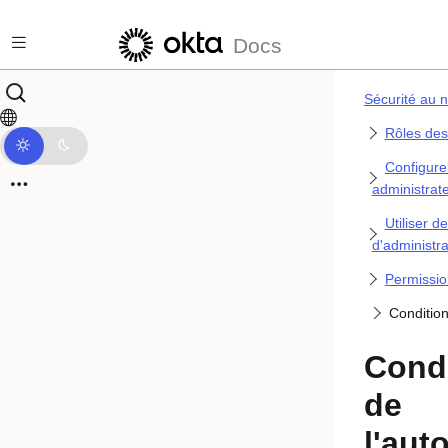
Passer au contenu principal
Docs
Sécurité au n
Rôles des
Configure
administrat
Utiliser d
d'administr
Permissio
Condition
Cond
de
l'aut