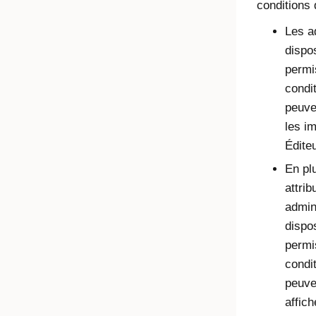
conditions 
Les a
dispo
permi
condi
peuve
les i
Éditeu
En pl
attrib
admin
dispo
permi
condi
peuve
affich