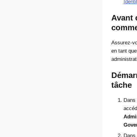
Ident
Avant 
comme
Assurez-vo
en tant que
administrat
Démarr
tâche
Dans l
accé
Admin
Gove
Dans 