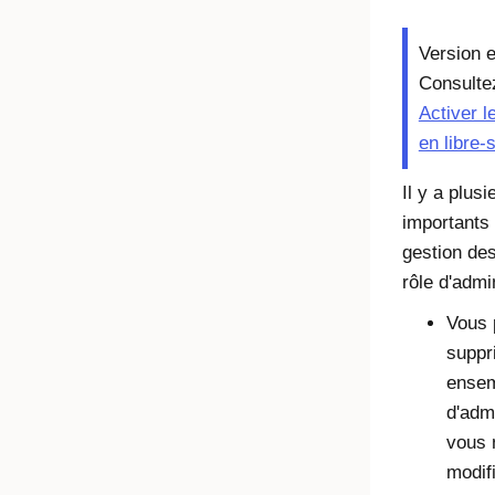
Version e
Consultez
Activer l
en libre-
Il y a plusi
importants 
gestion de
rôle d'admi
Vous 
suppr
ensem
d'adm
vous 
modifi