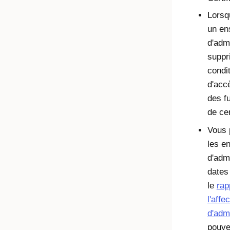
Lorsq
un en
d'admi
suppr
condi
d'acc
des f
de cer
Vous 
les e
d'admi
dates
le
rap
l'affe
d'adm
pouve