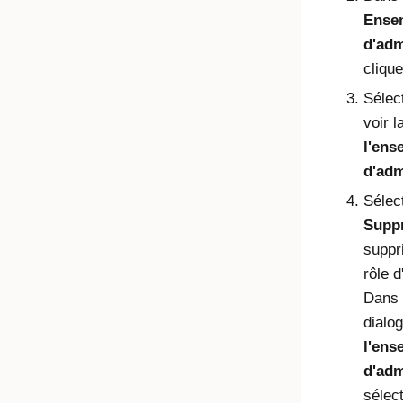
Ensem
d'adm
clique
Sélec
voir 
l'ens
d'adm
Sélec
Supp
suppr
rôle d
Dans 
dialo
l'ens
d'adm
sélec