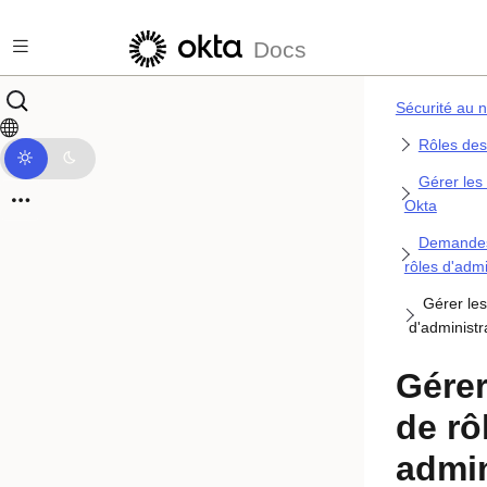
Passer au contenu principal
Docs
Sécurité au n
Rôles des
Gérer les 
Okta
Demandes
rôles d'admi
Gérer les
d'administr
Gérer
de rô
admin