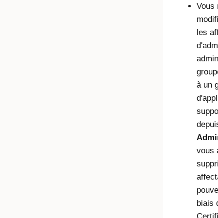
Vous 
modif
les af
d'admi
admin
group
à un 
d'appl
suppo
depui
Admin
vous 
suppr
affec
pouvez
biais
Certif