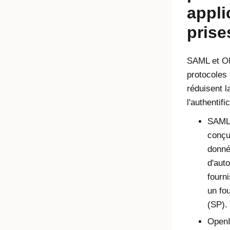
appli
prise
SAML et O
protocoles 
réduisent 
l'authentif
SAML 
conçu
donnée
d'auto
fourni
un fo
(SP).
OpenI