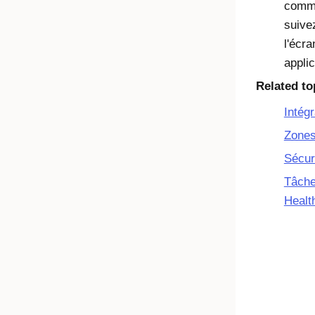
com
suivez
l'écra
appli
Related to
Intégr
Zones
Sécur
Tâche
Healt