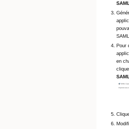
SAM
Génér
appli
pouva
SAML
Pour 
applic
en ch
cliqu
SAM
Cliqu
Modif