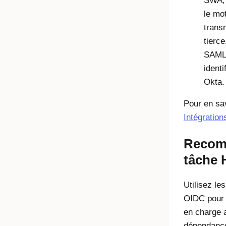
SWA, l
le mo
transm
tierc
SAML 
identi
Okta.
Pour en sav
Intégration
Recom
tâche 
Utilisez le
OIDC pour l
en charge a
dépendance 