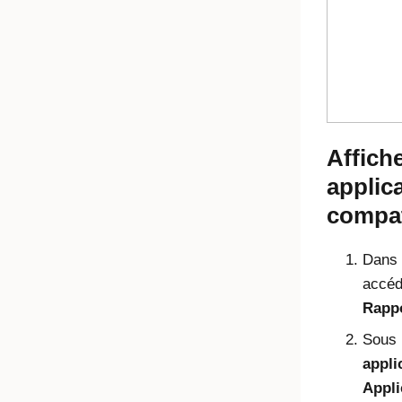
Affiche
applic
compa
Dans l
accéd
Rapp
Sous
appli
Appli