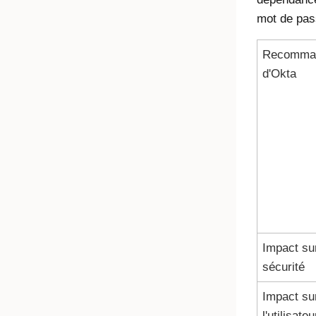
mot de pas
Recomman
d'
Okta
Impact sur
sécurité
Impact su
l'utilisateu