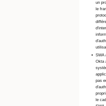
un pr
le fr
proto
diffé
d'inte
inform
d'auth
utilis
SWA a
Okta 
systè
appli
pas e
d'auth
propr
le ca