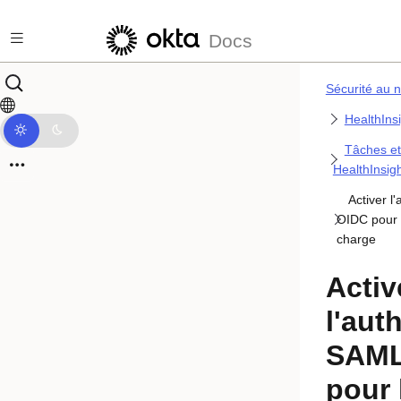
Passer au contenu principal
Docs
Sécurité au n
HealthIns
Tâches e
HealthInsig
Activer l
OIDC pour l
charge
Activ
l'aut
SAML
pour 