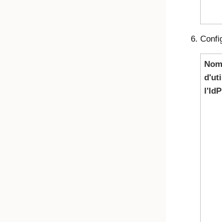
Confi
No
d'ut
l'IdP