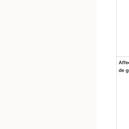
Affe
de g