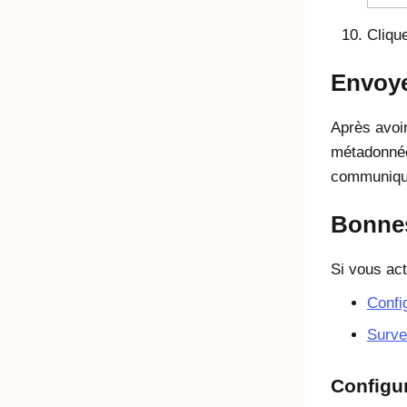
Cliqu
Envoye
Après avoir
métadonnées
communiqu
Bonnes
Si vous act
Confi
Surve
Configu