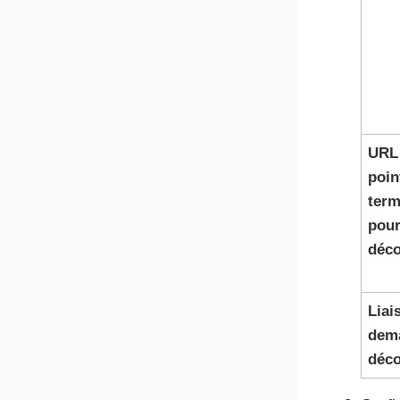
URL
poin
term
pour
déc
Liai
dem
déc