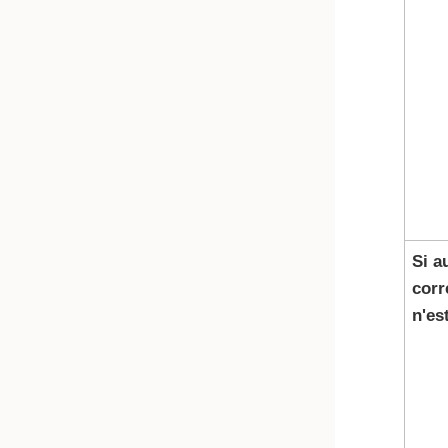
Si a
cor
n'es