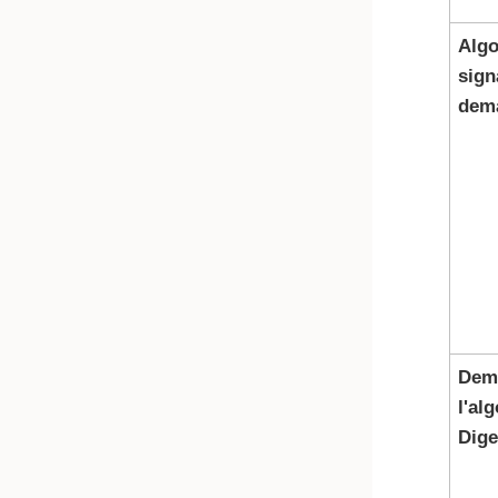
Algo
sign
dem
Dem
l'al
Dige