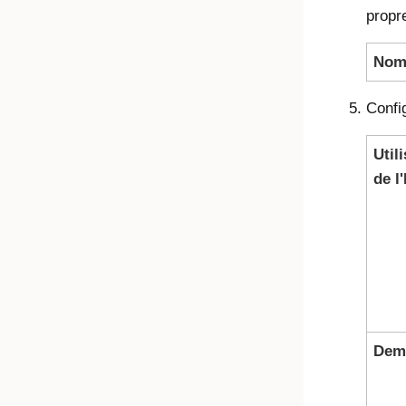
propre
No
Confi
Util
de l
Dem