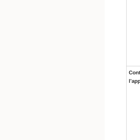
Cont
l'ap