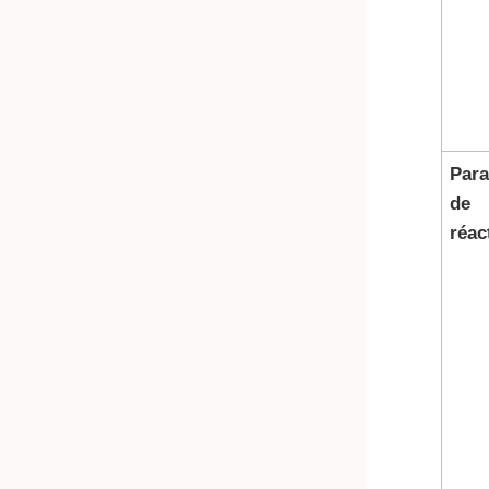
Par
de
réac