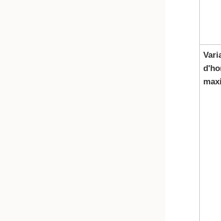
Vari
d'ho
max