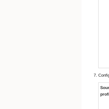
Confi
Sour
profi