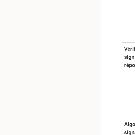
Véri
sign
rép
Algo
sign