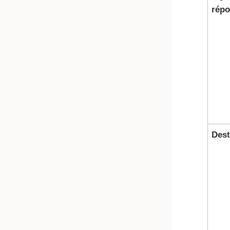
rép
Dest