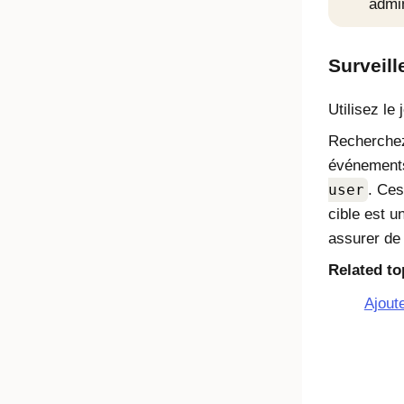
admin
Surveil
Utilisez le
Recherch
événements
user
. Ces
cible est u
assurer de 
Related to
Ajout