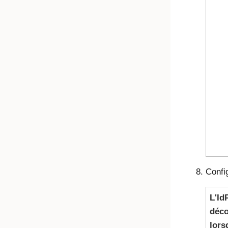
Confi
L'Id
déc
lors