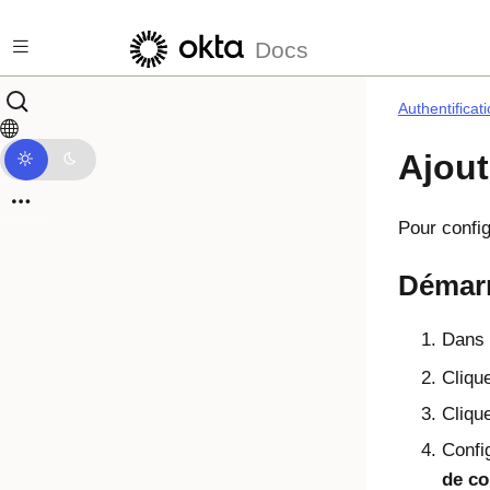
Passer au contenu principal
Docs
Authentificat
Ajout
Pour config
Démarr
Dans l
Cliqu
Cliqu
Confi
de co