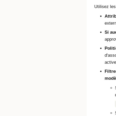
Utilisez le
Attri
exter
Si au
appro
Polit
d'ass
activ
Filtre
modèl