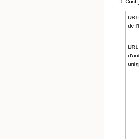
Confi
URI 
de l
URL
d'au
uniq