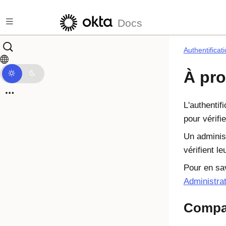
Passer au contenu principal
Docs
Authentificat
À pro
L'authentif
pour vérifie
Un adminis
vérifient le
Pour en sav
Administra
Compar