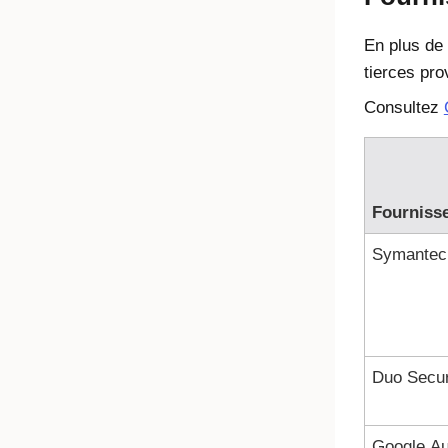
En plus de
tierces pro
Consultez
Fourniss
Symantec
Duo Secur
Google Au