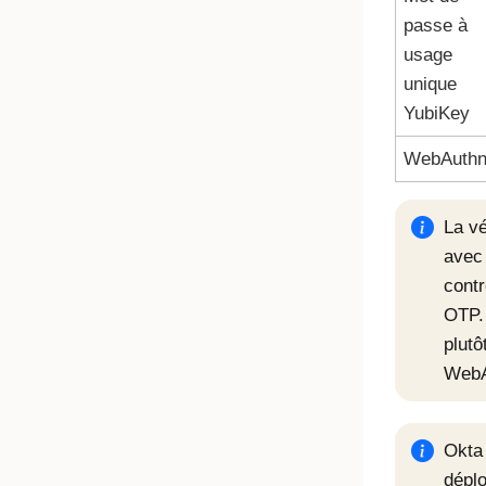
passe à
usage
unique
YubiKey
WebAuth
La vé
ave
cont
OTP. 
plutô
WebA
Okta
dépl