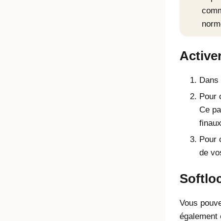
comm
norm
Active
Dans 
Pour 
Ce pa
finau
Pour 
de vo
Softlo
Vous pouvez
également ê