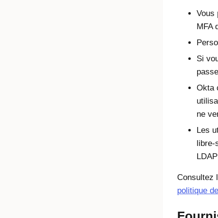
Vous 
MFA d
Perso
Si vo
pass
Okta
c
utili
ne ver
Les ut
libre-
LDAP 
Consultez 
politique d
Fourni