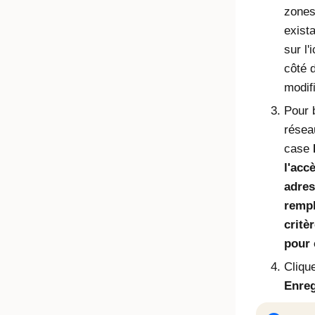
zones
exist
sur l'
côté 
modifi
Pour 
résea
case
l'acc
adres
rempl
critè
pour 
Cliqu
Enreg