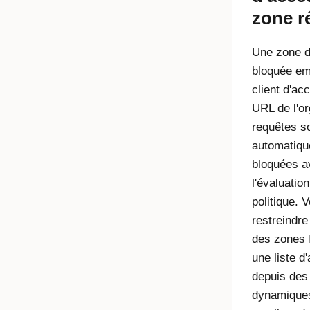
zone r
Une zone d
bloquée em
client d'ac
URL de l'or
requêtes s
automatiq
bloquées a
l'évaluatio
politique. 
restreindre
des zones 
une liste d
depuis des
dynamiques