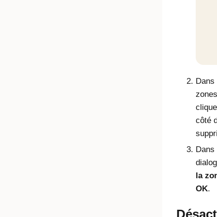
Dans l
zones
cliqu
côté 
suppr
Dans 
dialo
la zo
OK
.
Désact