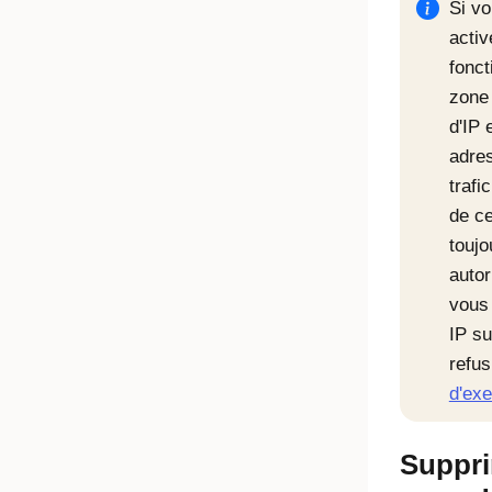
Si v
activ
fonct
zone
d'IP 
adres
trafi
de ce
toujo
auto
vous
IP su
refus
d'exe
Suppri