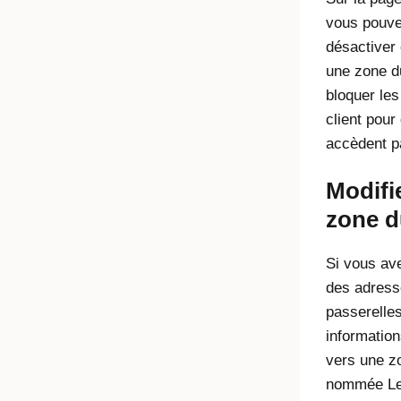
vous pouve
désactiver
une zone d
bloquer le
client pour 
accèdent p
Modifi
zone d
Si vous ave
des adress
passerelles
informatio
vers une z
nommée Le