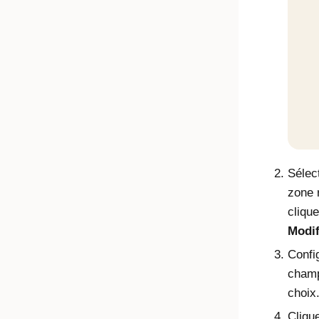
Sélec
zone 
cliqu
Modif
Confi
champ
choix
Cliqu