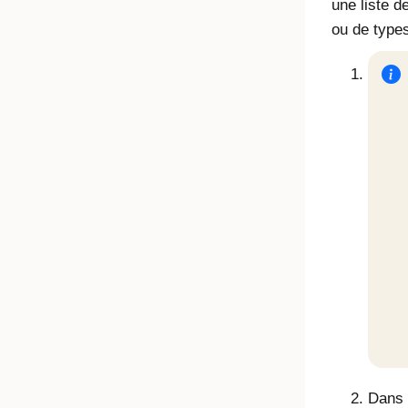
une liste d
ou de types
Dans l