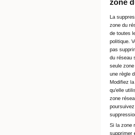
zone d
La suppres
zone du rés
de toutes l
politique. 
pas suppri
du réseau s
seule zone 
une règle d
Modifiez la
qu'elle util
zone résea
poursuivez
suppressio
Si la zone 
supprimer e