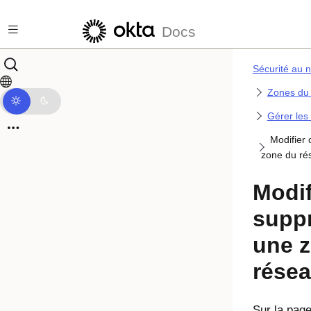
Passer au contenu principal
Docs
Sécurité au n
Zones du
Gérer les
Modifier
zone du ré
Modif
supp
une 
rése
Sur la pag