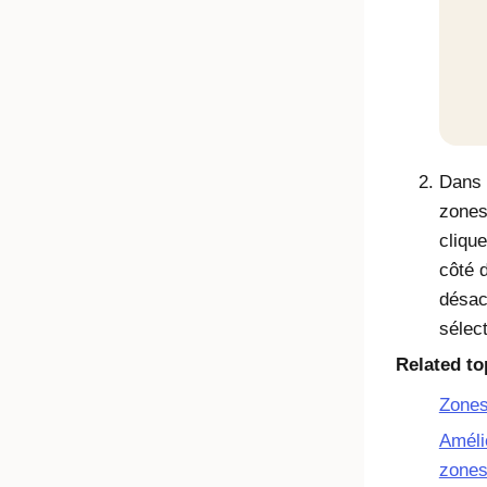
Dans l
zones
cliqu
côté 
désac
sélec
Related to
Zones
Améli
zones