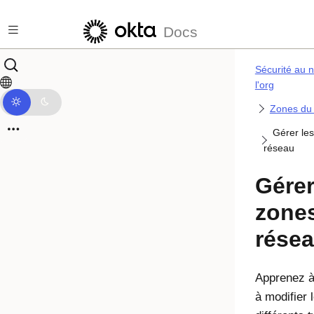
Passer au contenu principal
Docs
Sécurité au 
l'org
Zones du
Gérer le
réseau
Gérer
zone
rése
Apprenez à
à modifier 