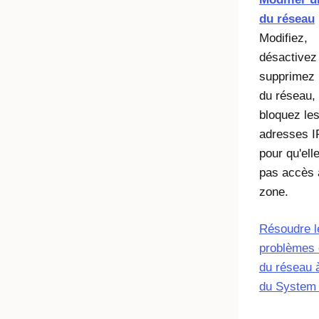
du réseau
Modifiez,
désactivez
supprimez 
du réseau,
bloquez le
adresses IP
pour qu'elle
pas accès 
zone.
Résoudre l
problèmes 
du réseau à
du System