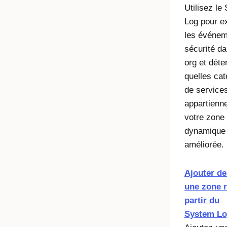
Utilisez le
Log pour e
les événem
sécurité da
org et déte
quelles cat
de service
appartienn
votre zone
dynamique
améliorée.
Ajouter de
une zone 
partir du
System L