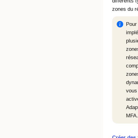
différents 
zones du r
Pour
impl
plusi
zone
résea
comp
zone
dyna
vous
activ
Adap
MFA.
Créer des