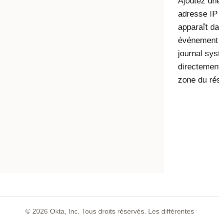
Ajoutez un
adresse IP
apparaît d
événement
journal sy
directemen
zone du ré
©
2026
Okta, Inc. Tous droits réservés. Les différentes