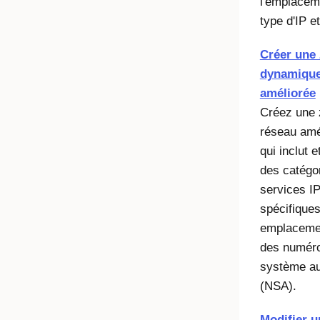
l'emplaceme
type d'IP e
Créer une
dynamiqu
améliorée
Créez une
réseau amé
qui inclut e
des catégo
services I
spécifiques
emplaceme
des numér
système a
(NSA).
Modifier u