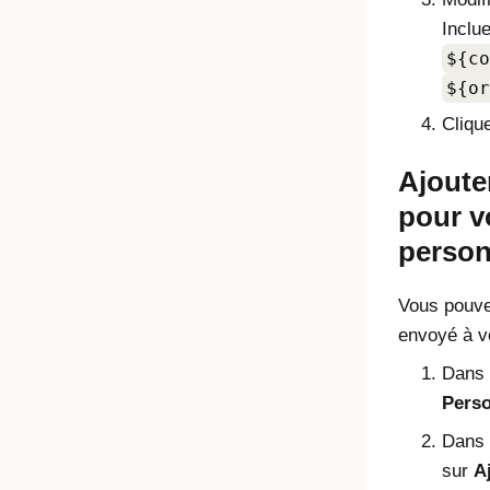
Inclu
${co
${or
Cliqu
Ajoute
pour v
person
Vous pouve
envoyé à vo
Dans l
Perso
Dans
sur
A