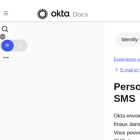
Passer au contenu principal
Docs
Identity
Expérience ut
E-mail et
Perso
SMS
Okta envoi
finaux dans
Vous pouve