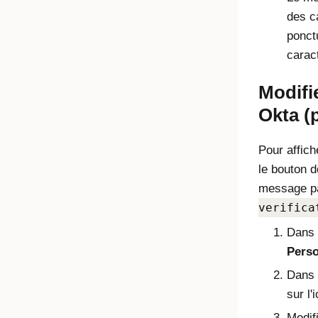
des c
ponctu
carac
Modifi
Okta (
Pour affich
le bouton 
message pa
verifica
Dans l
Perso
Dans
sur l
Modif