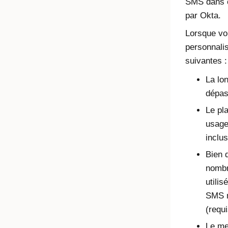
SMS dans c
par Okta.
Lorsque vo
personnalis
suivantes :
La lo
dépas
Le pl
usage
inclu
Bien 
nombr
utilis
SMS n
(requ
Le me