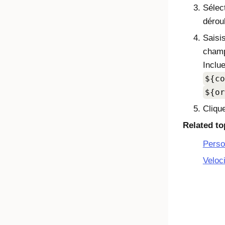
Sélec
dérou
Saisi
champ
Inclu
${co
${or
Cliqu
Related to
Perso
Veloc