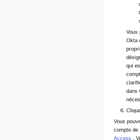
Vous 
Okta
propri
désign
qui e
compt
clarif
dans
néces
Cliqu
Vous pouve
compte de 
Access
. V