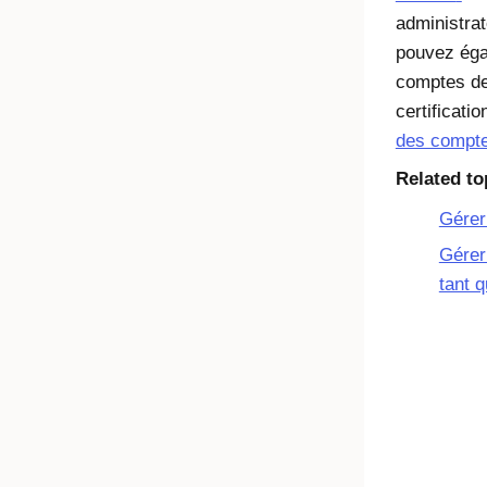
administrat
pouvez égal
comptes de 
certificati
des compte
Related to
Gérer
Gérer
tant 