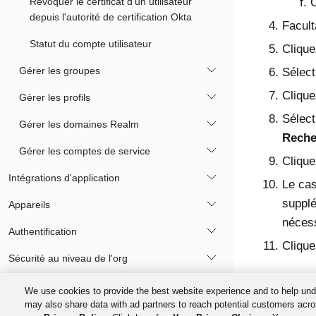
Révoquer le certificat d'un utilisateur
C
depuis l'autorité de certification Okta
Facult
Statut du compte utilisateur
Clique
Gérer les groupes
Sélect
Cliqu
Gérer les profils
Sélect
Gérer les domaines Realm
Reche
Gérer les comptes de service
Cliqu
Intégrations d'application
Le cas
supplé
Appareils
nécess
Authentification
Cliqu
Sécurité au niveau de l'org
Gouvernance de l'identité
We use cookies to provide the best website experience and to help und
may also share data with ad partners to reach potential customers acro
Okta Privileged Access