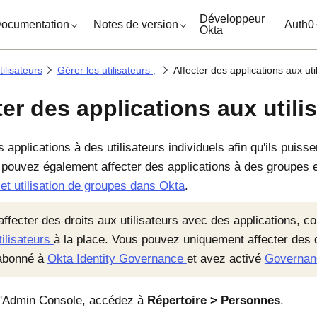
ocuments
Développeur
ocumentation
Notes de version
Auth0
Okta
ilisateurs
Gérer les utilisateurs ;
Affecter des applications aux uti
ter des applications aux utili
 applications à des utilisateurs individuels afin qu'ils puis
 pouvez également affecter des applications à des groupes 
 et utilisation de groupes dans Okta
.
affecter des droits aux utilisateurs avec des applications, c
tilisateurs
à la place. Vous pouvez uniquement affecter des dr
abonné à
Okta Identity Governance
et avez activé
Governan
'
Admin Console
, accédez à
Répertoire
Personnes
.