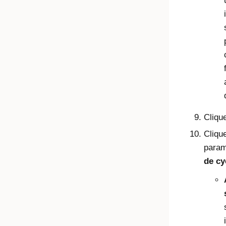
Cliqu
Cliqu
param
de cy