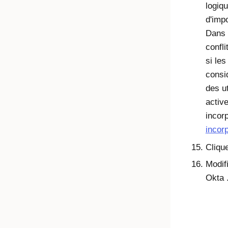
logiq
d'imp
Dans
confli
si les
consi
des ut
activ
incor
incor
Cliqu
Modif
Okta