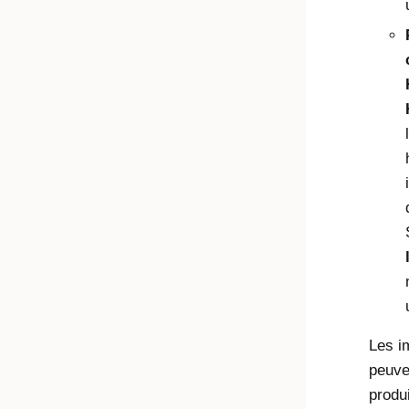
Les i
peuve
produ