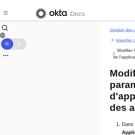
Passer au contenu principal
Docs
Gestion des u
Importer d
Modifier
de l'applica
Modif
para
d'ap
des 
Dans l
Appli