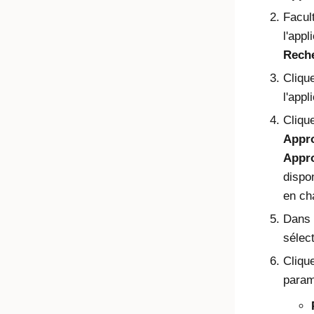
Facul
l'app
Rech
Cliqu
l'appl
Clique
Appr
Appr
dispon
en ch
Dans 
sélec
Cliqu
param