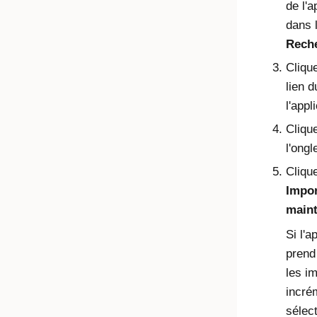
de l'a
dans 
Rech
Clique
lien 
l'appl
Cliqu
l'ongl
Cliqu
Impor
main
Si l'a
prend
les i
incré
sélec