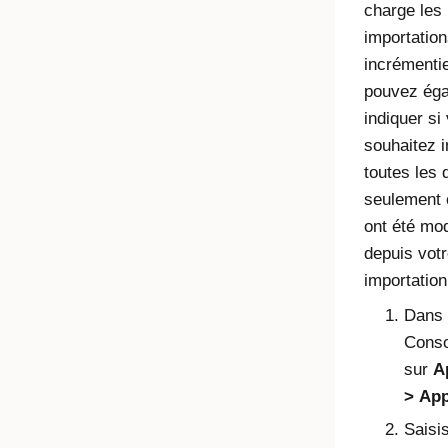
charge les
importatio
incrémentie
pouvez ég
indiquer si
souhaitez 
toutes les
seulement c
ont été mod
depuis votr
importation
Dans l
Conso
sur
A
App
Saisi