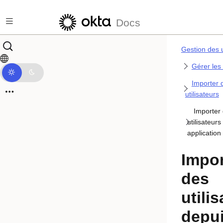
Passer au contenu principal
Docs
Gestion des u
Gérer les 
Importer 
utilisateurs
Importer
utilisateurs
application
Impor
des
utili
depu