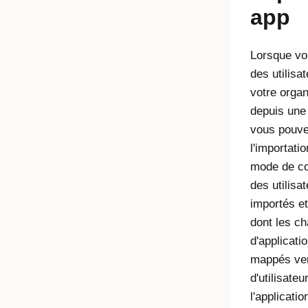
app
Lorsque vo
des utilisa
votre organ
depuis une 
vous pouvez
l'importatio
mode de co
des utilisa
importés et
dont les c
d'applicati
mappés ve
d'utilisateu
l'applicati