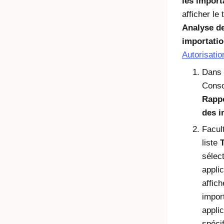
les import
afficher le
Analyse d
importati
Autorisatio
Dans l
Conso
Rapp
des i
Facult
liste
T
sélec
appli
affich
impor
applic
spécif