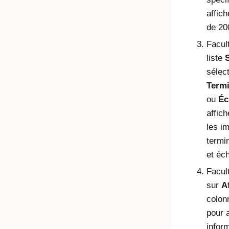
affic
de 20
Facult
liste
S
sélec
Term
ou
Éc
affic
les i
termi
et éc
Facult
sur
A
colo
pour a
infor