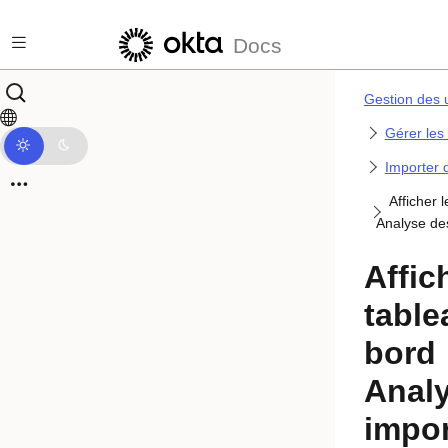
Passer au contenu principal
Docs
Gestion des u
Gérer les 
Importer d
Afficher 
Analyse de
Affic
table
bord
Anal
impor