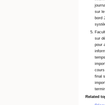
journa
sur le
bord 
systè
Facult
sur d
pour a
infor
temps
impor
cours
final 
impor
termi
Related to