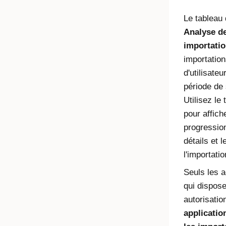
Le tableau
Analyse d
importati
importation
d'utilisate
période de 
Utilisez le
pour affiche
progression
détails et 
l'importatio
Seuls les a
qui dispos
autorisati
applicatio