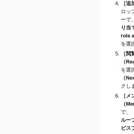
追
ロッ
ーで
り当
role
を選
閲
（Re
を選
（Ne
クし
メ
（Me
で、
ルー
ビス