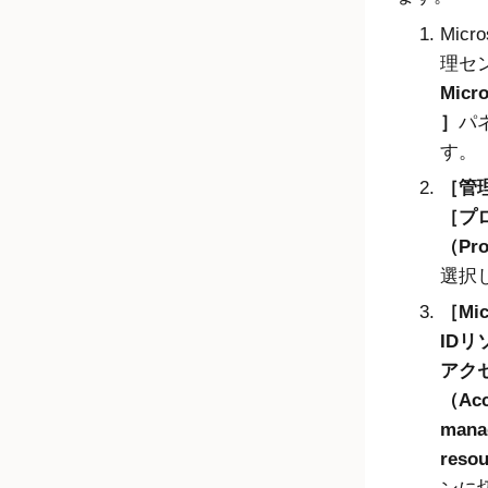
Micro
理セ
Micro
パ
す。
管理
プ
（Pro
選択
Mic
ID
リ
アク
（Acc
mana
reso