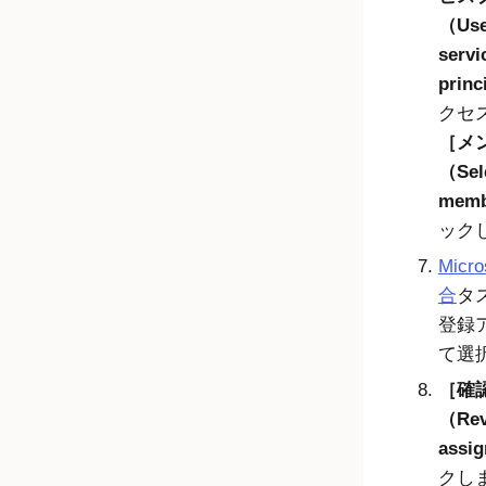
（User
servi
princ
クセ
メ
（Sel
mem
ック
Micro
合
タ
登録
て選
確
（Rev
assi
クし