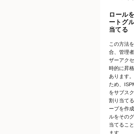
ロール
ートグ
当てる
この方法
合、管理
ザーアク
時的に昇
あります
ため、IS
をサブス
割り当て
ープを作
ルをその
当てるこ
ます。