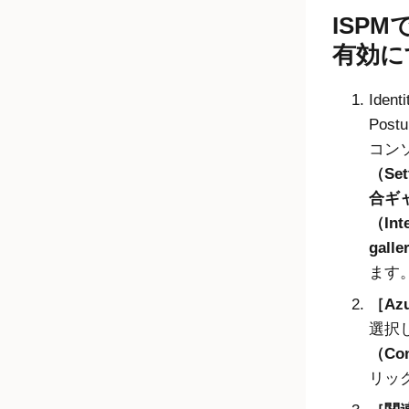
ISP
有効に
Identi
Postu
コン
（Set
合ギ
（Inte
gall
ます
Azu
選択
（Co
リッ