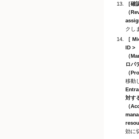
確
（Rev
assi
クし
Mi
ID
（Ma
ロパ
（Pro
移動
Entra
対す
（Acc
mana
reso
効に