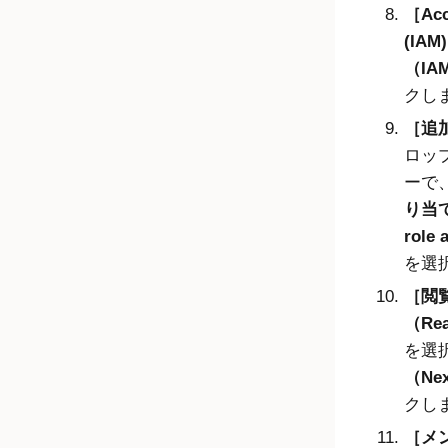
Acc
(IA
（IA
クし
追
ロッ
ーで
り当
role
を選
閲
（Re
を選
（Ne
クし
メ