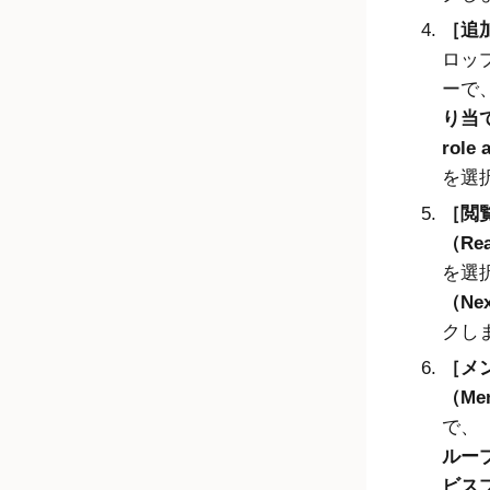
追
ロッ
ーで
り当
role
を選
閲
（Re
を選
（Ne
クし
メ
（Me
で、
ルー
ビス