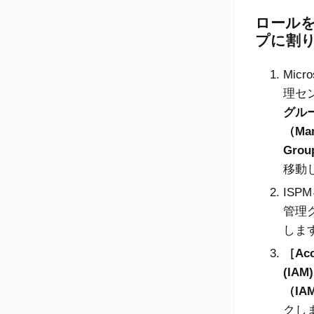
ロール
プに割
Micro
理セ
グル
（Man
Grou
移動
ISP
管理
しま
Acc
(IA
（IA
クし