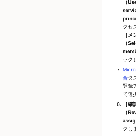
（User
servi
princ
クセ
メ
（Sel
mem
ック
Micro
合
タ
登録
て選
確
（Rev
assi
クし