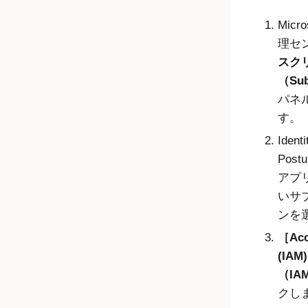
Micro
理セ
スク
（Sub
パネ
す。
Identi
Postu
アプ
いサ
ンを
Acc
(IA
（IA
クし