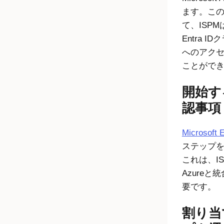
ます。こ
て、ISPM
Entra ID
ク
へのアク
ことがで
開始す
認事項
Microsoft
ステップ
これは、IS
Azure
要です。
割り当