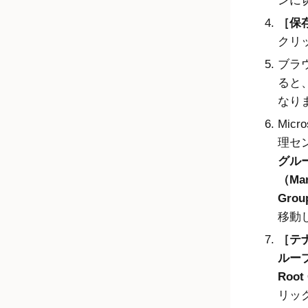
ンに
保存
クリ
ブラ
ると
なり
Micro
理セ
グル
（Man
Gro
移動
テ
ループ
Root
リッ