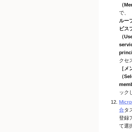
（Me
で、
ルー
ビス
（User
servi
princ
クセ
メ
（Sel
mem
ック
Micro
合
タ
登録
て選