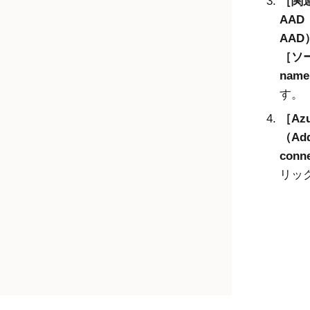
関
AAD（
AAD
ソー
nam
す。
Az
（Add
conn
リッ