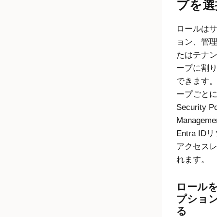
プを選
ロールは
ョン、管
たはテナ
ープに割
できます
ープごと
Security P
Manageme
Entra ID
リ
アクセス
れます。
ロール
プショ
る