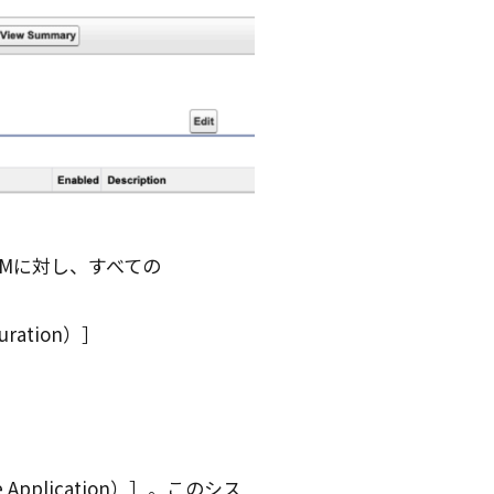
PMに対し、すべての
ration）
plication）
。このシス