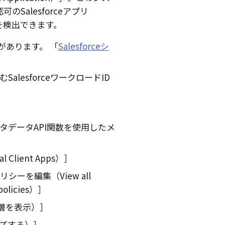
Salesforceアプリ
を検出できます。
があります。 「
Salesforceシ
lesforceワークロードID
tions（メタデータAPI関数を使用したメ
lient Apps）
を編集（View all
 policies）
ル階層を表示）
マイズする）