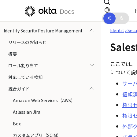
メインコンテンツにスキップ
ドキュメントナビゲーションにス
Docs
Identity Se
Identity Security Posture Management
リリースのお知らせ
Sales
概要
ここでは、
ロール割り当て
について説
対応している検知
サー
統合ガイド
信頼済
Amazon Web Services（AWS）
権限
Atlassian Jira
権限
Box
外部
カスタムアプリ（SCIM）
パラ