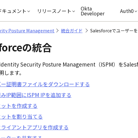
キップ
Okta
ドキュメント
リリースノート
Auth0
Developer
curity Posture Management
統合ガイド
Salesforceでユーザー
force
の統合
Identity Security Posture Management
（ISPM）を
Sales
明します。
バー証明書ファイルをダウンロードする
みIP範囲にISPM IPを追加する
セットを作成する
セットを割り当てる
クライアントアプリを作成する
メーターを共有する