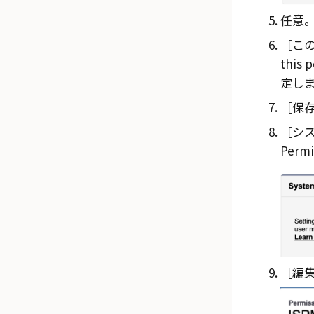
任意
この
this 
定し
保存
シス
Permi
編集