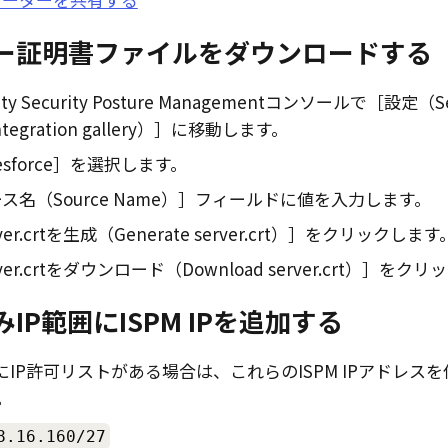
ー証明書ファイルをダウンロードする
ity Security Posture Management
コンソールで
設定（Se
egration gallery）
に移動します。
esforce
を選択します。
ス名（Source Name）
フィールドに値を入力します。
ver.crtを生成（Generate server.crt）
をクリックします
ver.crtをダウンロード（Download server.crt）
をクリッ
IP範囲にISPM IPを追加する
aにIP許可リストがある場合は、これらのISPM IPアドレス
。
8.16.160/27