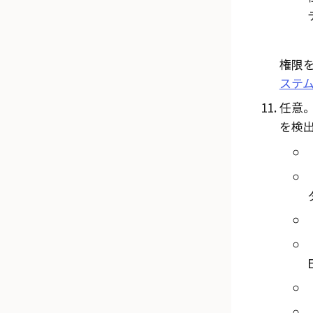
権限
ステ
任意。
を検
E