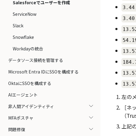
Salesforceでユーザーを作成
3.44
ServiceNow
3.40
Slack
13.5
Snowflake
54.1
Workdayの統合
13.5
データソース接続を管理する
184.
Microsoft Entra IDにSSOを構成する
13.5
OktaにSSOを構成する
13.5
AIエージェント
左の
非人間アイデンティティ
ネッ
（Trus
MFAポスチャ
上記の
問題修復