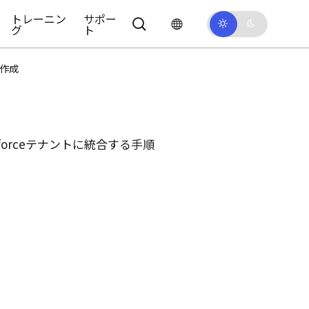
トレーニン
サポー
グ
ト
を作成
force
テナントに統合する手順