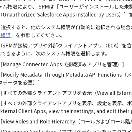
テム権限により、ISPMは
ユーザーがインストールした未認可の
（Unauthorized Salesforce Apps Installed by Users）
を選択すると、他のシステム権限が自動的に選択される場合
ム権限
」を参照してください。
ISPMが接続アプリや外部クライアントアプリ（ECA）を含むSa
出できるように、次のシステム権限を選択します。
Manage Connected Apps（接続済みアプリを管理）
Modify Metadata Through Metadata API Func
タデータを変更）
すべての外部クライアントアプリを表示（View all External C
すべての外部クライアントアプリを表示、設定を表示、ポリシー
xternal Client Apps, view their settings, and edit their
View Roles and Role Hierarchy（ロールおよびロー
Customize Application（アプリケーションをカスタ