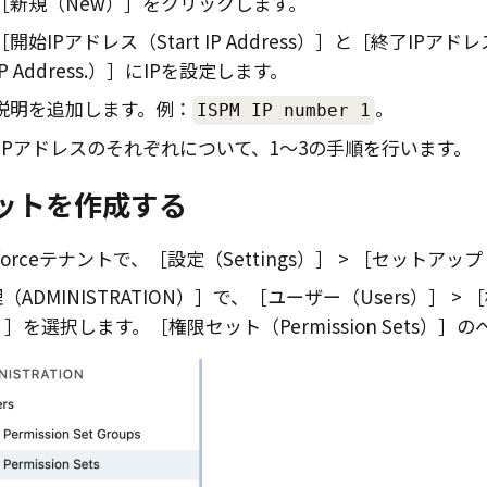
新規（New）
をクリックします。
開始IPアドレス（Start IP Address）
と
終了IPアドレス（
IP Address.）
にIPを設定します。
説明を追加します。例：
。
ISPM IP number 1
M IPアドレスのそれぞれについて、1～3の手順を行います。
ットを作成する
sforceテナントで、
設定（Settings）
セットアップ（
（ADMINISTRATION）
で、
ユーザー（Users）
）
を選択します。
権限セット（Permission Sets）
の