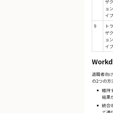
ザ
ョ
イ
9
ト
ザ
ョ
イ
Wor
退職者向
の2つの方
維持
結果
統合
て適