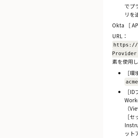
でプ
リを
Okta
A
URL：
https://
Provider
素を使用し
環境
acme
ID
Wor
（Vie
セッ
Inst
ット