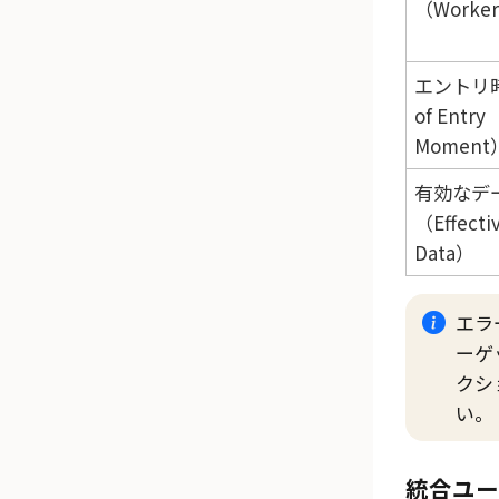
（Worke
エントリ時
of Entry
Moment
有効なデ
（Effecti
Data）
エラ
ーゲ
クシ
い。
統合ユー