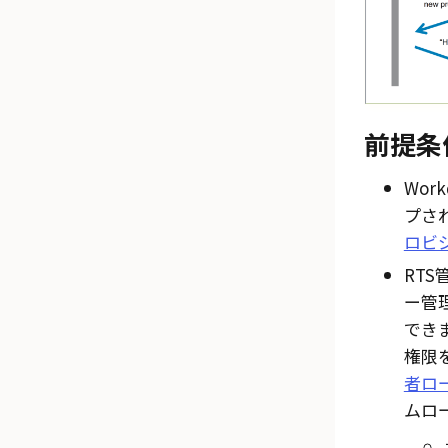
前提条
Wo
プさ
ロビ
RT
ー管
でき
権限
者ロ
ムロ