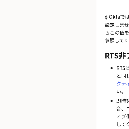
ϕ
Okta
で
設定しませ
らこの値を
参照してく
RTS
RT
と同
クティ
い。
即時
合、
ィブ
して