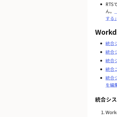
RT
ん。
する
Work
統合
統合
統合
統合
統合
を編
統合シス
Wo