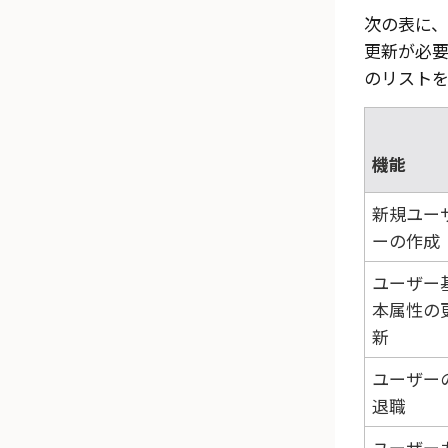
次の表に、
更新が必
のリストを
機能
新規ユー
ーの作成
ユーザー
本属性の
新
ユーザー
退職
ユーザー