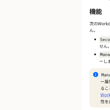
機能
次のWor
ん。
Seco
せん
Mana
ーし
Man
ー属
るこ
Wo
性を