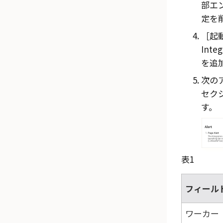
部エン
定を
起動
Inte
を追
次の
セク
す。
表1
フィール
ワーカー