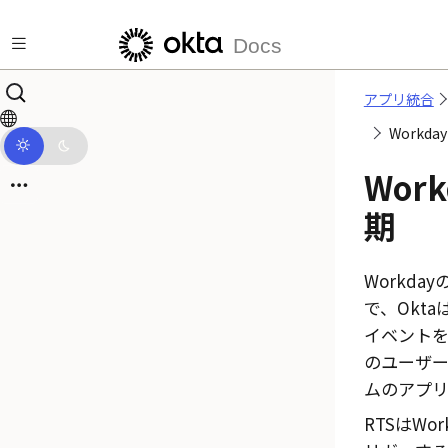
メインコンテンツにスキップ
Docs
アプリ統合
Workd
Wor
期
Workd
で、
Okta
イベントを
のユーザ
ムのアプ
RTSはWor