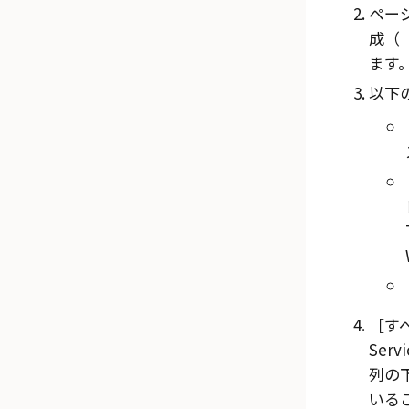
ペー
成（「C
ます
以下
すべ
Serv
列の
いる