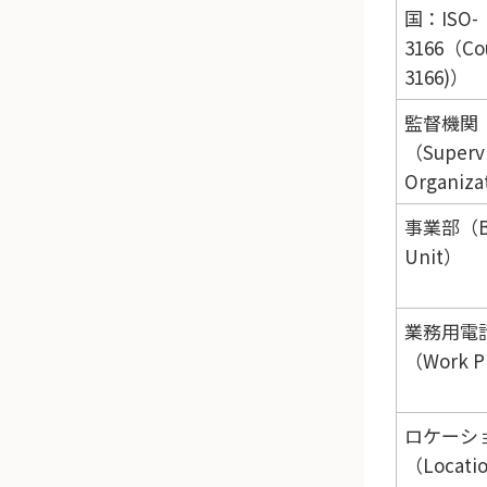
国：ISO-
3166（Cou
3166)）
監督機関
（Supervi
Organiza
事業部（Bu
Unit）
業務用電
（Work 
ロケーシ
（Locati