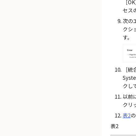
OK
セス
次の
クシ
す。
統合
Syst
クし
以前
クリ
表2
の
表2