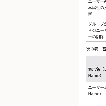
ユーザー
本属性の
新
グループ
らのユー
ーの削除
次の表に
表示名（Di
Name）
ユーザー名
Name）