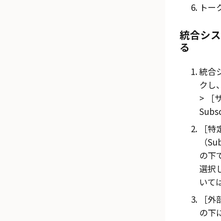
トー
統合シス
る
統合
クし
Subs
特
（Subs
の下
選択
いて
外部
の下