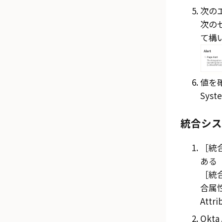
次の
次の
て構
値を
Syst
統合シス
統合
ある
統合
合属性の
Attr
Okta