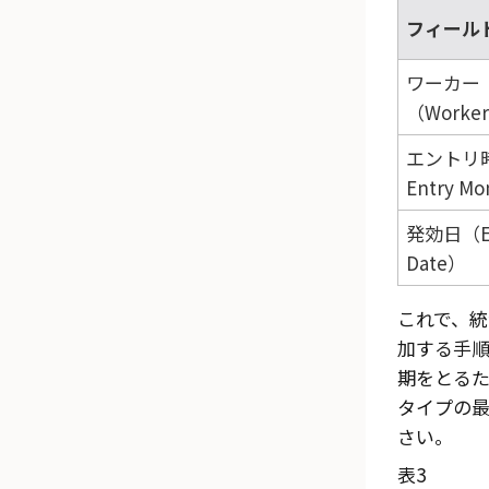
フィール
ワーカー
（Worke
エントリ時
Entry M
発効日（Eff
Date）
これで、
加する手順
期をとる
タイプの
さい。
表3