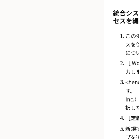
統合シス
セスを編
この
スを
につ
Wo
力し
ten
す。
Inc.
択し
定義
新規
プを