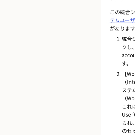
この統合
テムユー
があります
統合
クし
acco
す。
Wo
（Int
ステムユ
（Wor
これ
User
られ
のセ