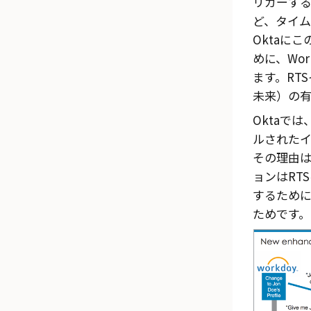
リガーす
ど、タイ
Okta
にこ
めに、Wo
ます。RT
未来）の
Okta
では
ルされた
その理由は
ョンはRT
するため
ためです。