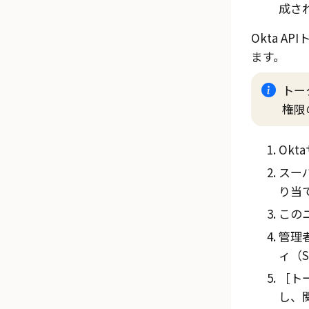
成さ
Okta
AP
ます。
トー
権限
Ok
スー
り当
この
管理
ィ（Se
トー
し、