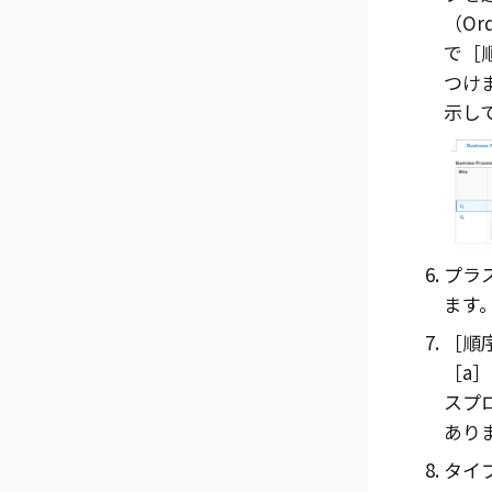
（Or
で
つけ
示し
プラ
ます
順序
a
スプ
あり
タイ