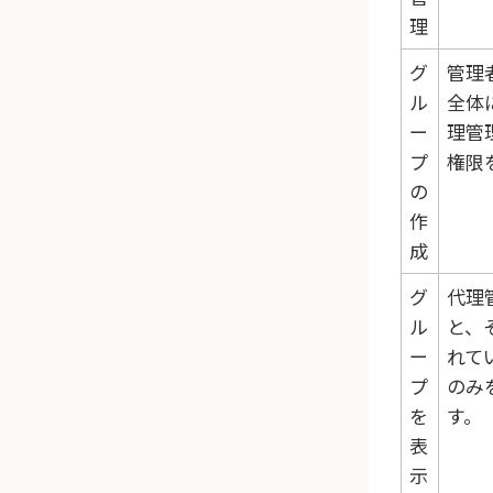
理
グ
管理
ル
全体
ー
理管
プ
権限
の
作
成
グ
代理
ル
と、
ー
れて
プ
のみ
を
す。
表
示