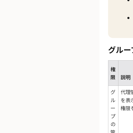
グルー
権
限
説明
グ
代理
ル
を表
ー
権限
プ
の
管