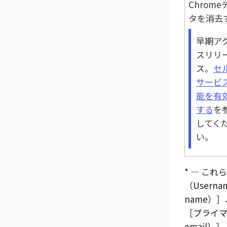
Chrome
タを消去
早期ア
スリリ
ス。
セ
サービ
能を有
する
を
してく
い。
* — こ
（Userna
name）
プライマ
email）