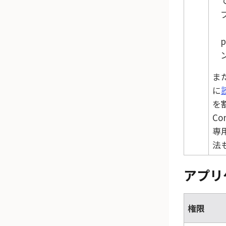
（
p
ま
に
を
Co
専
法
アプリ
権限