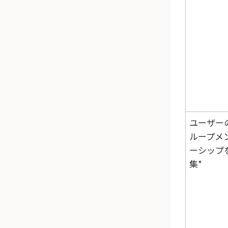
ユーザー
ループメ
ーシップ
集*