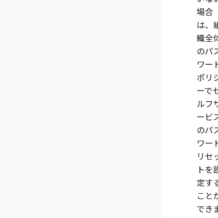
場合
は、
織全
のパ
ワー
ポリ
ーで
ルフ
ービ
のパ
ワー
リセ
トを
定す
こと
でき