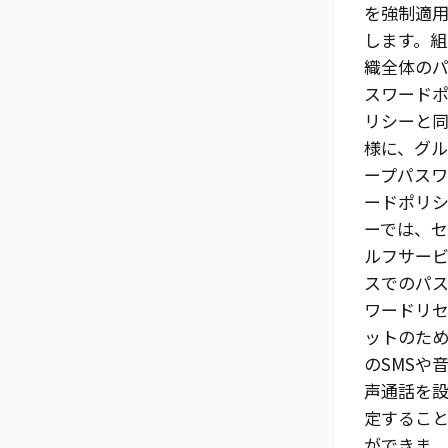
を強制適
します。組
織全体の
スワード
リシーと
様に、グル
ープパスワ
ードポリ
ーでは、セ
ルフサー
スでのパ
ワードリ
ットのた
のSMSや
声通話を
定するこ
ができま