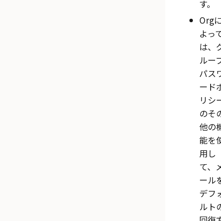
す。
Org
よっ
は、
ルー
パス
ード
リシ
のそ
他の
能を
用し
て、
ール
デフ
ルト
回復