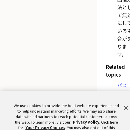
法と
て無
にし
いる
合が
りま
す。
Related
topics
パス
ード
リシ
Feedbac
We use cookies to provide the best website experience and
to help understand marketing efforts. We may also share
data with ad partners to reach potential customers across
the web. To learn more, visit our
Privacy Policy
. Click here
for
Your Privacy Choices
. You may also opt out of this