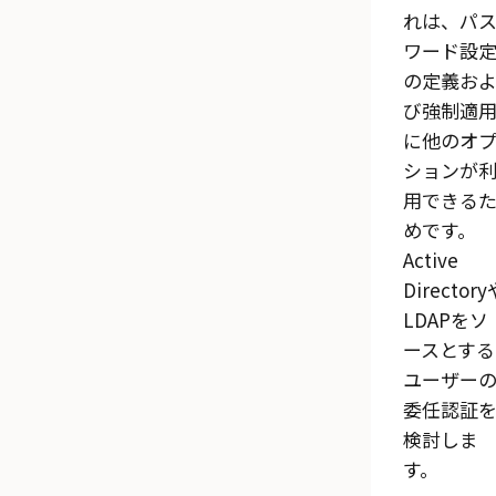
れは、パ
ワード設
の定義お
び強制適
に他のオ
ションが
用できる
めです。
Active
Directory
LDAPをソ
ースとする
ユーザー
委任認証
検討しま
す。