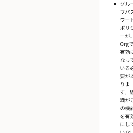
グル
プパ
ワー
ポリ
ーが
Org
有効
なっ
いる
要が
りま
す。
織が
の機
を有
にし
いな