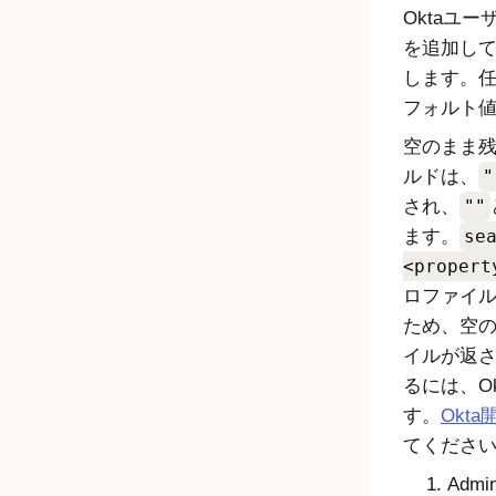
Okta
ユー
を追加し
します。
フォルト
空のまま
ルドは、
"
され、
""
ます。
se
<propert
ロファイル
ため、空
イルが返さ
るには、Ok
す。
Okt
てくださ
Admin