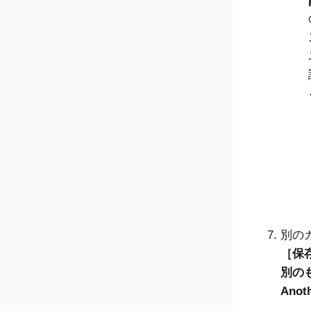
別の
保存
別のも
Anot