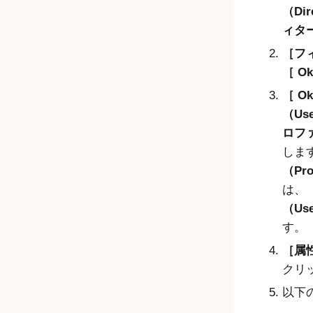
（Dir
ィタ
フィ
Ok
Ok
（User
ロファ
しま
（Pro
は、
（Use
す。
属性
クリ
以下