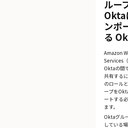
ルー
Okt
ンポ
る
Ok
Amazon W
Service
Okta
の間
共有するに
のロール
ープを
Okt
ートする
ます。
Okta
グル
している