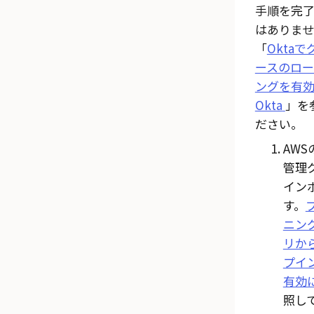
手順を完
はありま
「
Okta
ースのロ
ングを有
Okta
」を
ださい。
AW
管理
イン
す。
ニン
リか
プイ
有効
照し