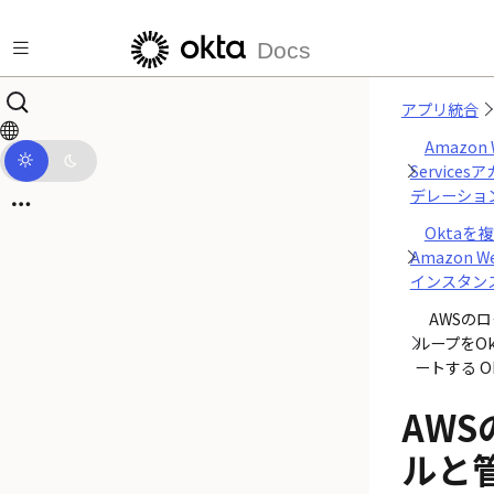
メインコンテンツにスキップ
Docs
アプリ統合
Amazon 
Service
デレーショ
Oktaを
Amazon We
インスタン
AWSの
ループをO
ートする O
AWS
ルと