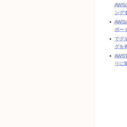
AW
ング
AW
ポー
でグ
グを
AW
リに