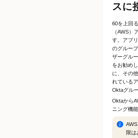
スに
60を上回るAm
（AWS）
す。アプ
のグルー
ザーグル
をお勧め
に、その
れている
Oktaグ
Okta
から
ニング機
AW
限は