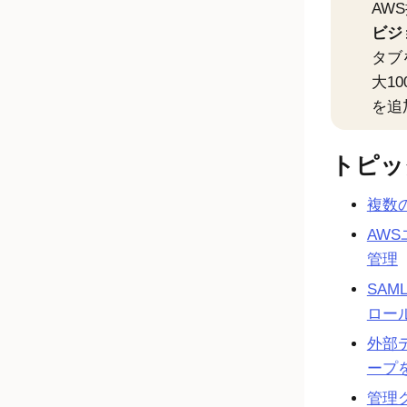
AW
ビジョ
タブ
大1
を追
トピッ
複数
AW
管理
SAM
ロー
外部
ープ
管理