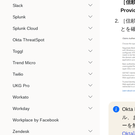
信頼
Slack
Provi
Splunk
［信頼
Splunk Cloud
とを
Okta ThreatSpot
Toggl
Trend Micro
Twilio
UKG Pro
Workato
Workday
Okt
ル、
Workplace by Facebook
ーを
Zendesk
Ok