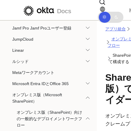
メインコンテンツにスキップ
ドキュメントナビゲーションにス
Informatica Cloud
Docs
Jamf Pro Admin Console
Jamf Pro Jamf Proユーザー登録
アプリ統合
オンプレミ
JumpCloud
フロー
Linear
Share
ルシッド
て構成する
Metaワークアカウント
Sha
Microsoft Entra IDとOffice 365
版）
オンプレミス版（Microsoft
イダ
SharePoint）
オンプレミス版（SharePoint）向け
オンプレミス
の一般的なデプロイメントワークフ
クレームプ
ロー