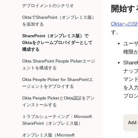
デプロイメントのシナリオ
開始す
OktaでSharePoint（オンプレミス版）
Oktaへの
S
を追加する
す。
SharePoint（オンプレミス版）で
Oktaをクレームプロバイダーとして
ユーザ
構成する
権限
Okta SharePoint People Pickerエージ
Shar
ェントを構成する
ナップイ
マン
Okta People Picker for SharePointエ
ージェントをデプロイする
を入力
プロ
Okta People PickerとOkta認証をアン
インストールする
トラブルシューティング：Microsoft
Add
SharePoint（オンプレミス版）
オンプレミス版（Microsoft