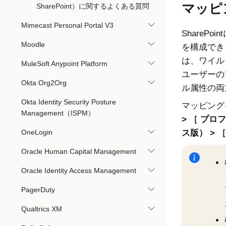
マッピ
SharePoint）に関するよくある質問
Mimecast Personal Portal V3
ShareP
Moodle
を構成でき
は、ワイル
MuleSoft Anypoint Platform
ユーザーの
Okta Org2Org
ル属性の両
Okta Identity Security Posture
マッピング
Management（ISPM）
プロフ
ス版）
OneLogin
Oracle Human Capital Management
Oracle Identity Access Management
PagerDuty
Qualtrics XM