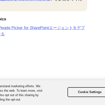
。
pics
 People Picker for SharePointエージェントをデプ
する
erstand marketing efforts. We
ss the web. To learn more, visit
Cookie Settings
so opt out of this sharing by
ing the opt-out.