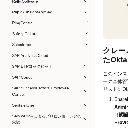
Rally Software
Rapid7 InsightAppSec
RingCentral
Safety Culture
Salesforce
クレー
SAP Analytics Cloud
たOkt
SAP BTPコックピット
このインスト
SAP Concur
ーの全体管
SAP SuccessFactors Employee
リストにO
Central
Share
SentinelOne
Admin
認証
ServiceNowによるプロビジョニングの
Provi
承認