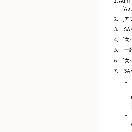
Admi
（App
アプ
SAM
次へ
一般
次へ
SA