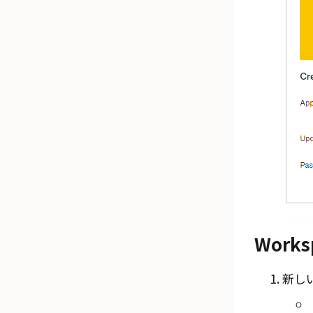
Works
新し