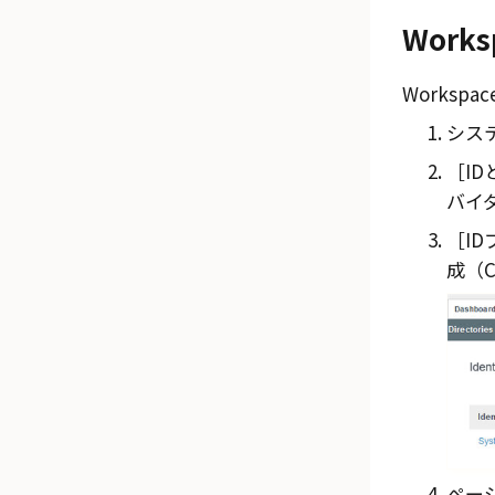
Works
Workspace
シス
ID
バイダー
ID
成（Cr
ペー