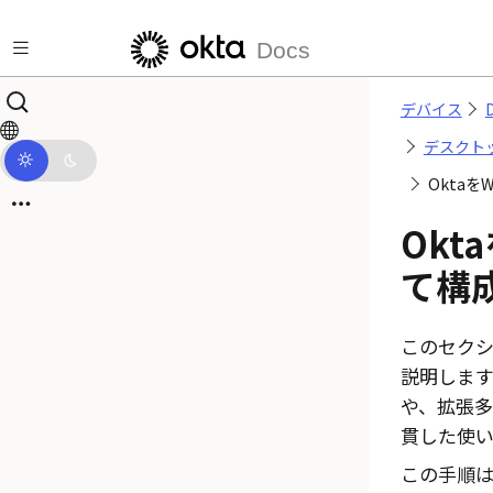
メインコンテンツにスキップ
Docs
デバイス
D
デスクト
Oktaを
Okta
て構
このセク
説明しま
や、拡張多
貫した使
この手順