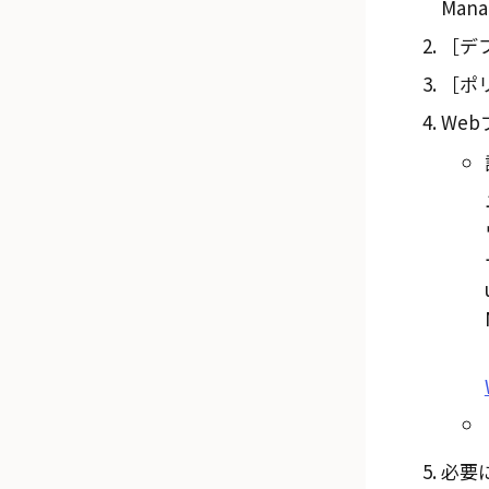
Man
デフ
ポリ
We
必要