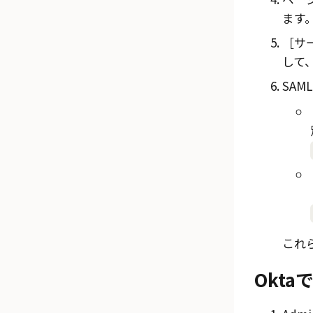
ます
サー
して
SA
これ
Okta
で