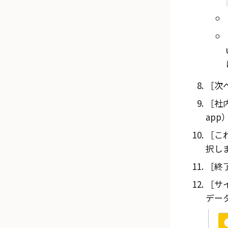
次へ
社内
ap
これ
択し
終了
サイ
データ（