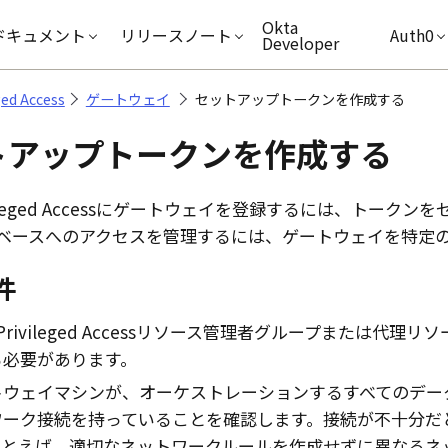
キップ
Okta
ドキュメント
リリースノート
Auth0
Developer
ged Access
ゲートウェイ
セットアップトークンを作成する
トアップトークンを作成する
leged Access
にゲートウェイを登録するには、トークンを
ベースへのアクセスを管理するには、ゲートウェイを特定
件
Privileged Access
リソース管理者グループまたは代理リソ
る必要があります。
トウェイマシンが、オーケストレーションするすべてのデー
ワーク接続を持っていることを確認します。接続が不十分だ
たとえば、適切なネットワークルールを作成せずに異なるネ