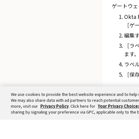
ゲートウェ
Okta 
ゲー
編集
ラベ
ます
ラベ
保存
We use cookies to provide the best website experience and to help 
We may also share data with ad partners to reach potential customer
more, visit our
Privacy Policy
. Click here for
Your Privacy Choice
sharing by signaling your preference via GPC, applicable only to the 
©
2026
Okt