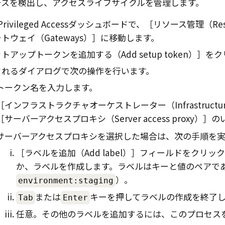
ースを検出し、アクセスライフサイクルを管理します。
Privileged Access
ダッシュボードで、
リソース管理（Resour
トウェイ（Gateways）
に移動します。
トアップトークンを追加する（Add setup token）
をク
されるダイアログで次の操作を行います。
トークン名を入力します。
インフラストラクチャオーケストレーター（Infrastructure o
サーバーアクセスプロキシ（Server access proxy）
の
サーバーアクセスプロキシを選択した場合は、次の手順を実
ラベルを追加（Add label）
フィールドをクリック
か、ラベルを作成します。ラベルはキーと値のペアで
）。
environment:staging
または
キーを押してラベルの作成を終了
Tab
Enter
任意。その他のラベルを追加するには、このプロセス