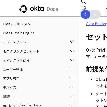
メインコンテンツにスキップ
ドキュメントナビゲーションにス
Docs
Okta Privile
Oktaのドキュメント
Okta Classic Engine
セッ
リリースノート
Okta Privi
モニタリングとレポート
す。データ
ディレクトリ統合
前提条
ユーザー管理
アプリ統合
Okta 
であ
デバイス
ゲー
認証
ット
orgレベルのセキュリティ
す。