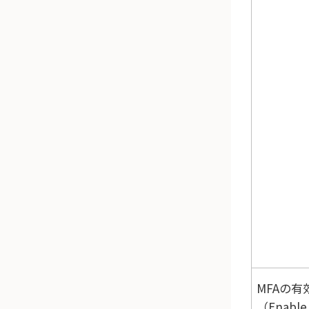
MFAの有
（Enable