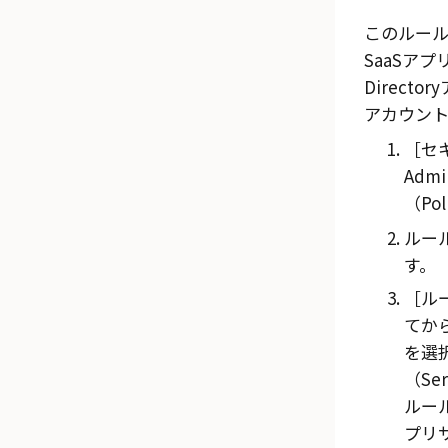
このルー
SaaSア
Directory
アカウント
セキ
Admi
（Pol
ルー
す。
ルー
てか
を選
（Ser
ルール（
プリ