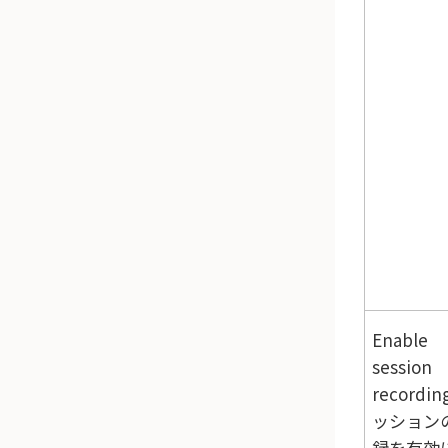
Enable
session
recordi
ッション
録を有効