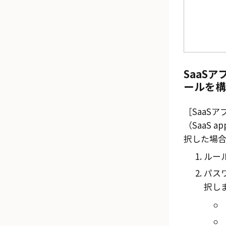
SaaS
ールを構
SaaS
（SaaS app
択した場
ルー
パス
択し