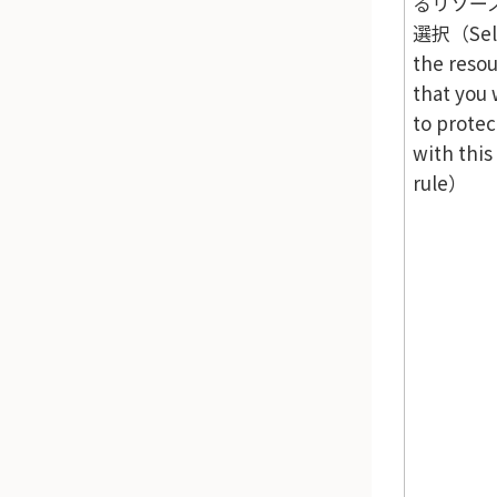
るリソー
選択（Sel
the reso
that you
to protec
with this
rule）