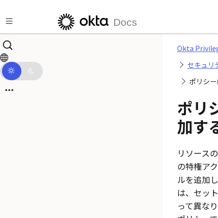
メインコンテンツにスキップ
Docs
Okta Privile
セキュリ
ポリシー
ポリ
加す
リソースの
の特権ア
ルを追加
は、セッ
って異なり