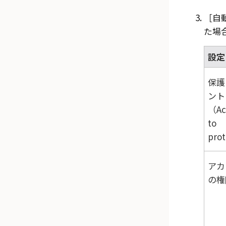
自動
た場
設定
保護
ント
（Ac
to
pro
アカ
の権