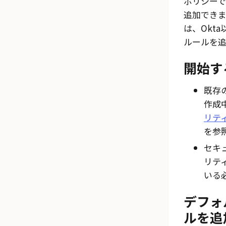
ポリシー
追加でき
は、
Okta
ルールを
開始す
既存
作成
リテ
を参
セキ
リテ
いる
デフォ
ルを追