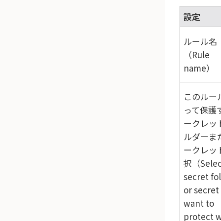
設定
ルール名
（Rule
name）
このルー
って保護
ークレッ
ルダーま
ークレッ
択（Selec
secret fo
or secret
want to
protect 