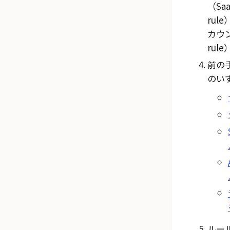
（SaaS
rule
カウン
rule
前の
のい
ルー