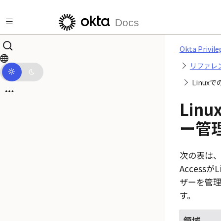
メインコンテンツにスキップ
Docs
Okta Privile
リファレ
Linux
Lin
ー管
次の表は
Access
がL
ザーを管
す。
領域