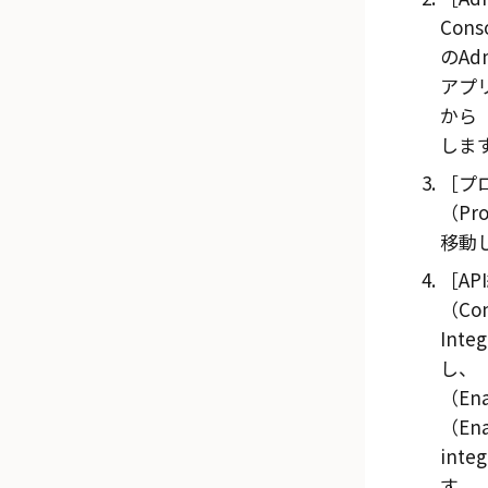
Cons
の
Ad
アプ
から「
しま
プ
（Pro
移動
A
（Con
Inte
し、
（Ena
（Ena
inte
す。