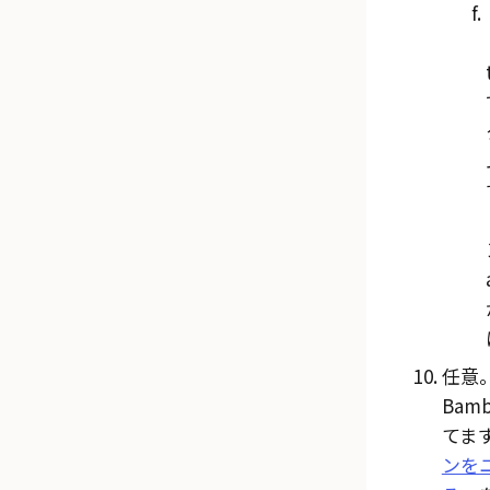
任意
Bam
てま
ンを