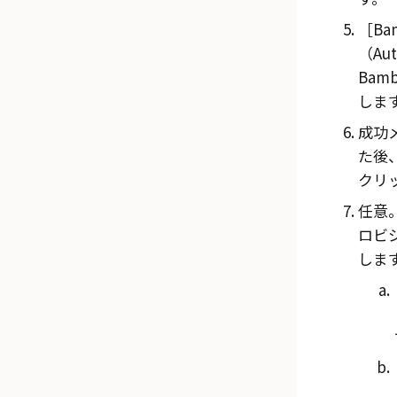
Ba
（Aut
Bam
しま
成功
た後
クリ
任意
ロビ
しま