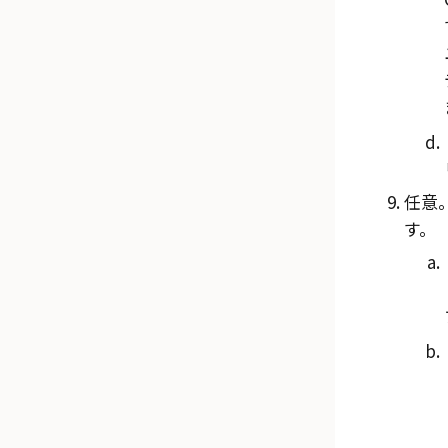
任意
す。