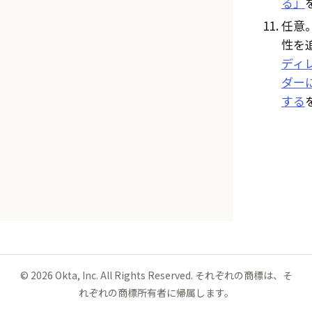
る」
任意
性を
ディ
ダー
する
©
2026
Okta, Inc. All Rights Reserved. それぞれの商標は、そ
れぞれの商標所有者に帰属します。