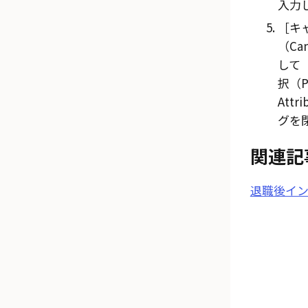
入力
キ
（Ca
して
択（Pi
Attr
グを
関連記
退職後イ