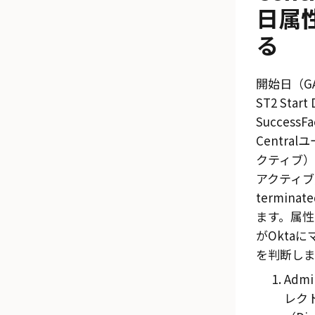
日属
る
開始日（GA
ST2 Sta
SuccessFa
Central
クティブ）か
アクティブ
termin
ます。属性
が
Okta
に
を判断しま
Admi
レク