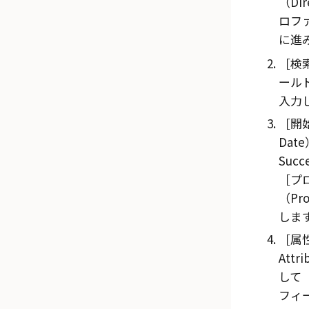
（Dir
ロフ
に進
検索
ール
入力
開始
Date
Succ
プ
（Pro
しま
属
Attr
して
フィー