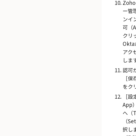
Zoh
ー管
ンイ
可（A
クリ
Okta
アク
しま
認可
保存
をク
設
App
へ（T
（Set
択し