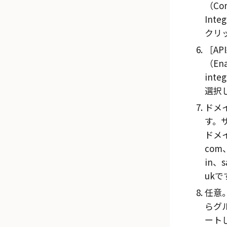
（Con
Inte
クリ
A
（Ena
inte
選択
ドメ
す。
ドメ
com
in、
ukで
任意。
らグ
ート