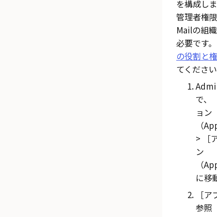
を構成しま
管理者権限
Mailの
必要です。
の役割と
てください
Admi
で、
ョン
（App
ン
（App
に移
ア
参照（