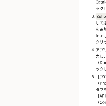
Cata
ック
Zoho
して
を追加
Inte
クリ
アプ
力し
（Do
ック
プ
（Pro
タブ
AP
（Con