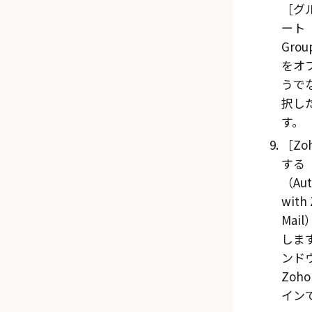
グ
ート（
Grou
をオ
うで
択し
す。
Zo
する
（Aut
with
Mail
しま
ンド
Zoh
イン