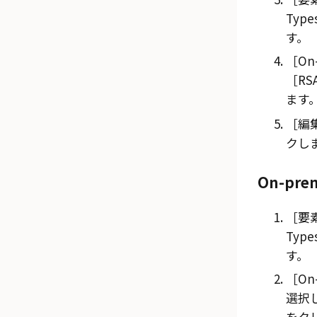
Type
す。
On
RS
ます
編集
クし
On-pr
要素
Type
す。
On
選択
をク