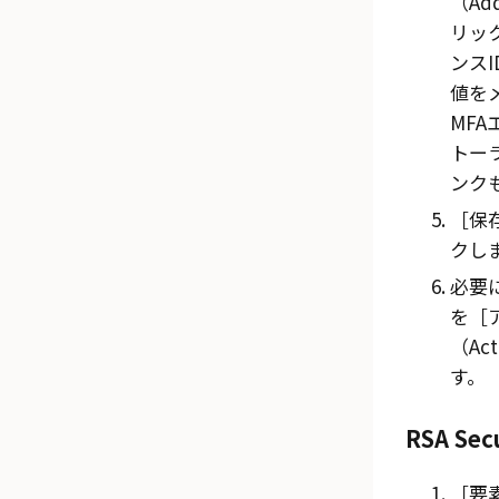
（Add
リッ
ンスID
値をメ
MF
トー
ンク
保存
クし
必要
を
（Act
す。
RSA Se
要素