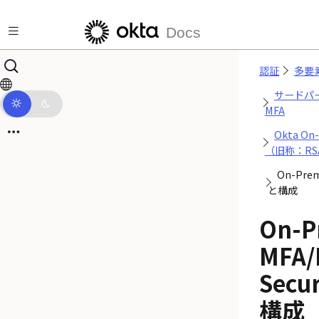
メインコンテンツにスキップ
Docs
認証
多要
サードパ
MFA
Okta O
（旧称：RSA 
On-Pre
と構成
On-P
MFA/
Sec
構成