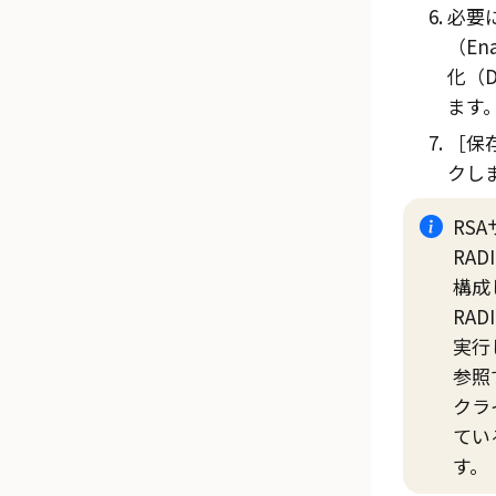
必要
（En
化（D
ます
保存
クし
RS
RA
構成
RA
実行
参照
クラ
てい
す。