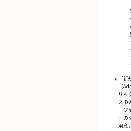
新
（Add
リッ
スI
ージ
ーの
用意