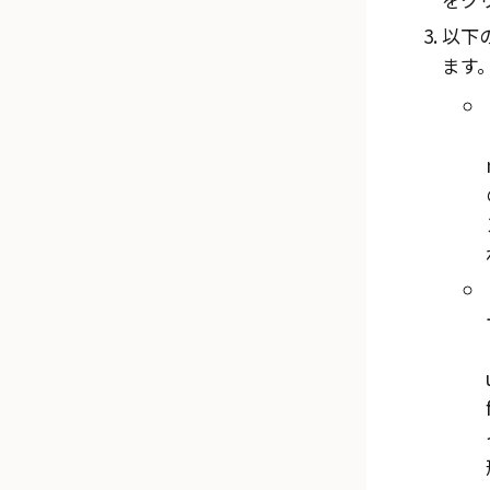
以下
ます