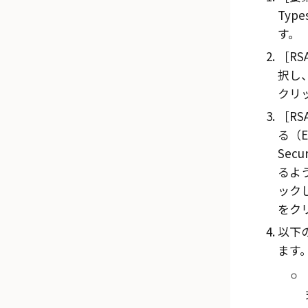
Type
す。
RSA
択し
クリ
RS
る（En
Secu
るよ
ック
をク
以下
ます