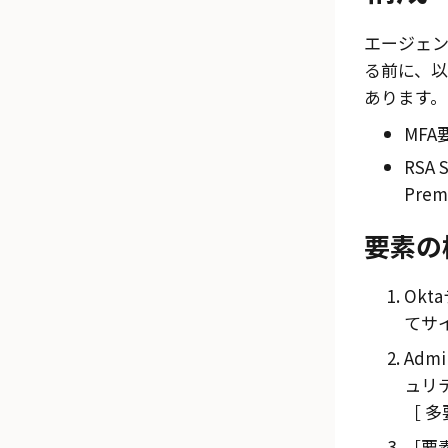
エージェ
る前に、
あります。
MFA
RSA 
Prem
要素の
Ok
てサ
Admi
ュリテ
多
要素