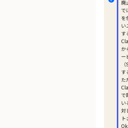
廃
で
を
い
す
Cl
か
ー
（
す
た
Cl
で
い
対
ト
Ok