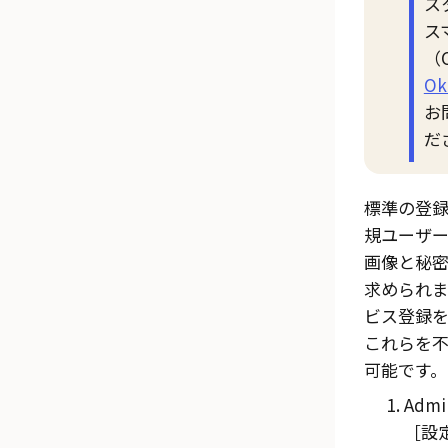
ス
ス
（
O
お
だ
標準の登
規ユーザ
画像と秘
求められま
ビス登録
これらを
可能です。
Admi
設定