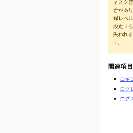
ィスク
合があ
録レベ
設定す
失われ
す。
関連項目
ロギン
ログ
ログ