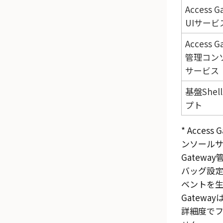
Access G
UIサービ
Access G
管理コン
サービス
基盤Shel
プト
*
Access
ンソール
Gatewa
バッグ設
ベントを生
Gateway
詳細度で