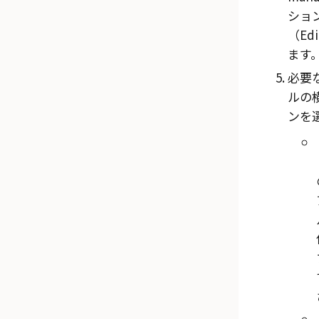
ショ
（Ed
ます
必要
ルの
ンを