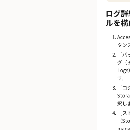
ログ詳
ルを構
Acce
タン
バ
グ（Ba
Logs
す。
ロ
Stor
択し
ス
（Sto
man