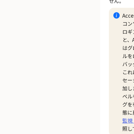
せん。
Acc
コン
ロギ
と、
はグ
ルを
バッ
これ
セー
加し
ベル
グを
態に
監視（
照し