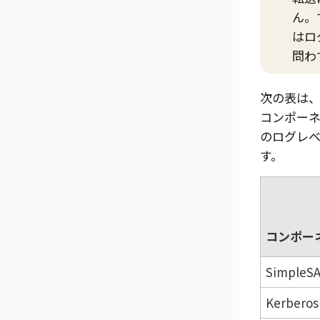
ん。
はロ
問わ
次の表は
コンポー
のログレ
す。
コンポー
SimpleS
Kerberos