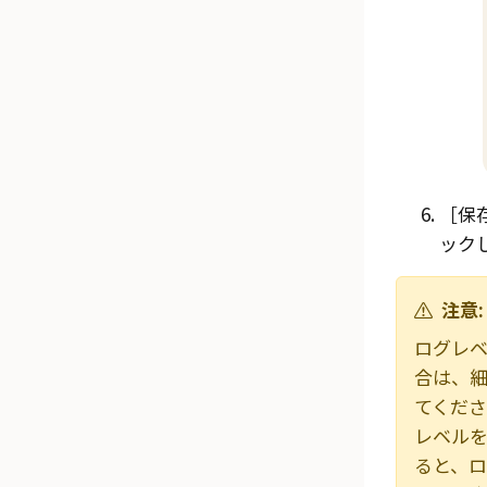
保存
ック
注意:
ログレ
合は、
てくだ
レベル
ると、