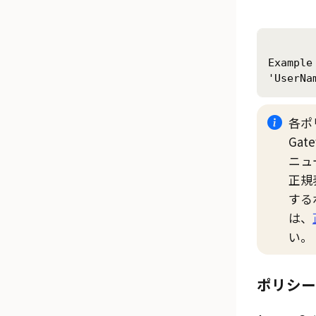
Example 
'UserNa
各ポ
Ga
ニュ
正規
する
は、
い。
ポリシー