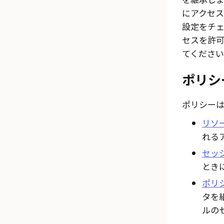
にアクセ
設定をチ
セスを許可
てください
ポリシ
ポリシーは
リソー
れる
セッ
とき
ポリ
タを
ルの