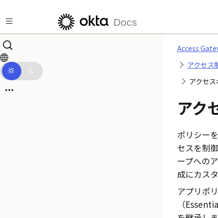
メインコンテンツにスキップ
Docs
Access G
アクセス
アクセス
アク
ポリシーを
セスを制
ープへの
成にカスタ
アプリポ
（Essenti
を継承します