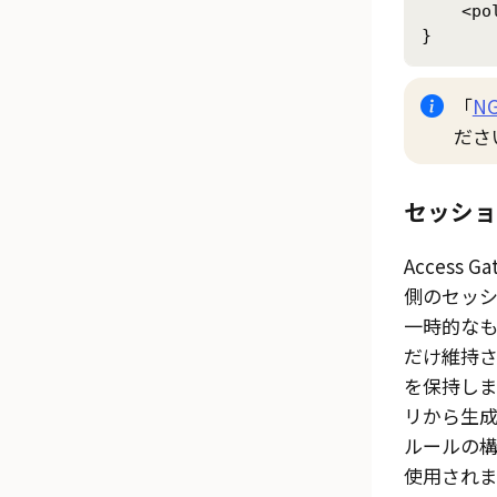
    <po
}
「
N
ださ
セッショ
Access Ga
側のセッ
一時的な
だけ維持
を保持しま
リから生
ルールの
使用されま