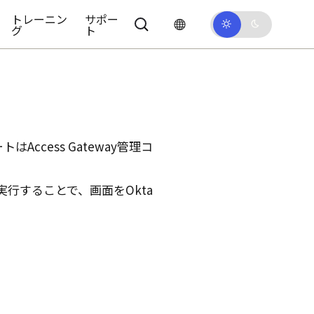
トレーニン
サポー
グ
ト
ート
は
Access Gateway管理コ
ンドを実行することで、画面を
Okta