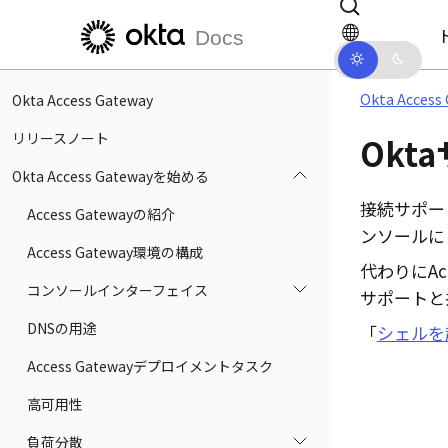
メインコンテンツにスキップ
ドキュメントナビゲーションにス
Docs
Okta Acces
Okta Access Gateway
リリースノート
Okt
Okta Access Gatewayを始める
接続サポー
Access Gatewayの紹介
ンソール
に
Access Gateway環境の構成
代わりに
Ac
コンソールインターフェイス
サポート
と
DNSの用途
「
シェルを
Access Gatewayデプロイメントタスク
高可用性
負荷分散