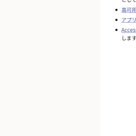
高可
アプ
Acces
しま