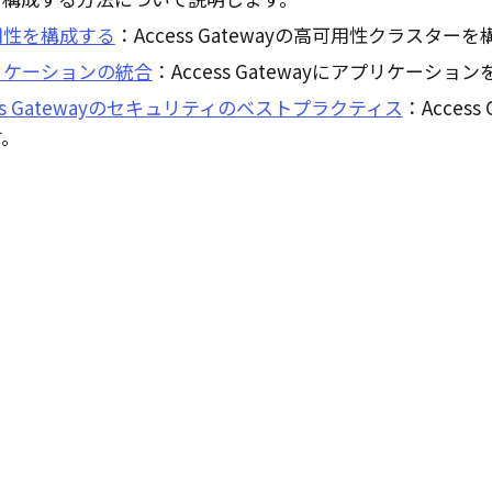
用性を構成する
：
Access Gateway
の高可用性クラスターを
リケーションの統合
：
Access Gateway
にアプリケーション
s Gateway
のセキュリティのベストプラクティス
：
Access 
す。