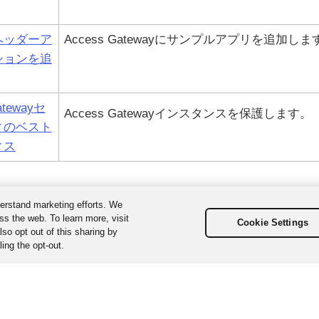
ヘッダーア
Access Gateway
にサンプルアプリを追加しま
ションを追
atewayセ
Access Gateway
インスタンスを保護します。
ィのベスト
ィス
erstand marketing efforts. We
ss the web. To learn more, visit
Cookie Settings
so opt out of this sharing by
ing the opt-out.
a, Inc. All Rights Reserved. それぞれの商標は、それぞれの商標所