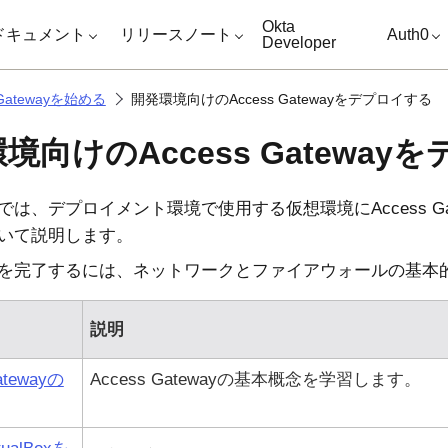
キップ
Okta
ドキュメント
リリースノート
Auth0
Developer
s Gatewayを始める
開発環境向けのAccess Gatewayをデプロイする
境向けのAccess Gateway
では、デプロイメント環境で使用する仮想環境に
Access G
いて説明します。
を完了するには、ネットワークとファイアウォールの基本
説明
atewayの
Access Gateway
の基本概念を学習します。