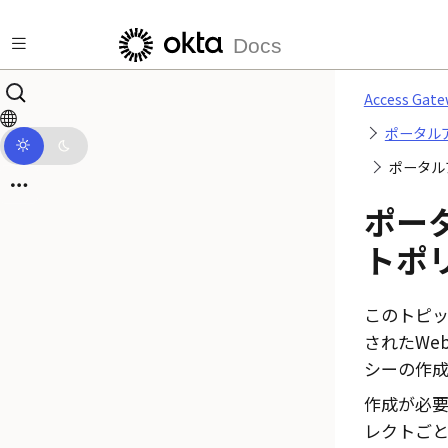
メインコンテンツにスキップ
Docs
Access G
ポータル
ポータル
ポー
トポ
このトピ
されたWe
シーの作成
作成が必要
レクトごと