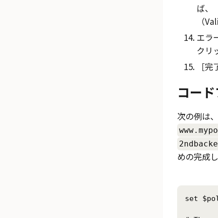
ば、
（Val
エラ
クリ
完
コード
次の例は
www.mypo
2ndbacke
めの完成
set $po