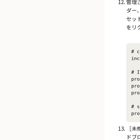
管理
ダー
セッ
をリ
# c
inc
# I
pro
pro
pro
# s
pro
未検
ドブ