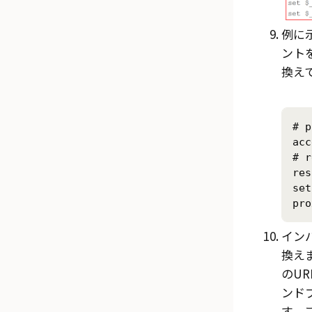
例に
ント
換え
# p
acc
# r
res
set
イン
換えま
のU
ンド
す。