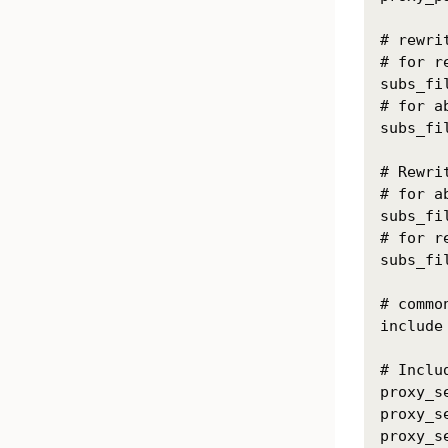
# rewri
# for r
subs_fi
# for a
subs_fi
# Rewri
# for a
subs_fi
# for r
subs_fi
# commo
include
# Inclu
proxy_s
proxy_s
proxy_s