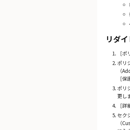
リダイ
ポリ
ポリ
（Ad
保護
ポリ
更し
詳細
セク
（Cus