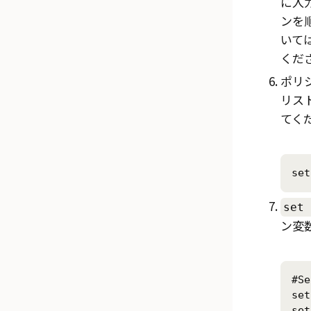
に入
ンを
いて
くだ
ポリ
リス
てく
set
set 
ン変
#Se
set
set