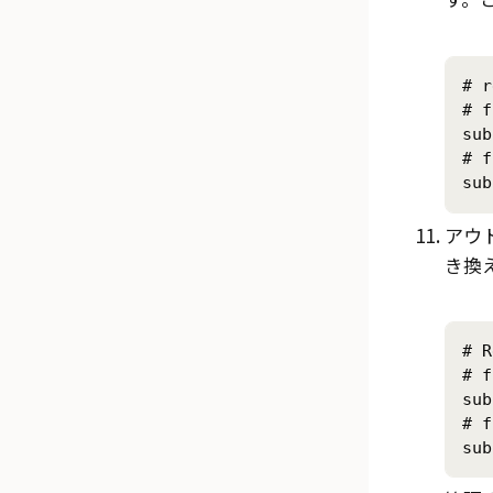
# r
# f
sub
# f
sub
アウ
き換
# R
# f
sub
# f