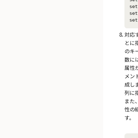
set
set
set
対応
とに
のキ
数に
属性
メン
成し
列に
また
性の
す。