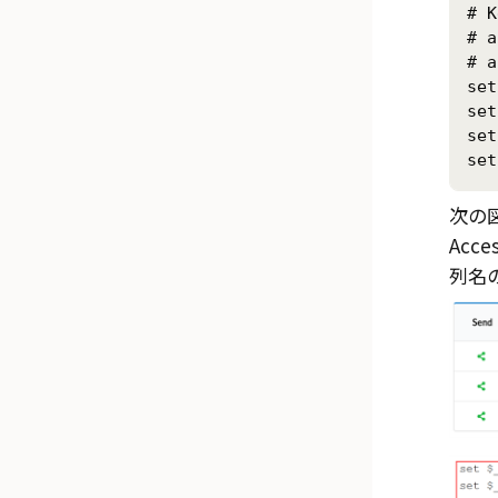
# K
# a
# a
set
set
set
set
次の
Acc
列名