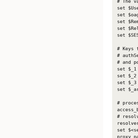
# The v
set $Us
set $oa
set $Re
set $Re
set $SE
# Keys 
# authS
# and p
set $_1
set $_2
set $_3
set $_ar
# proce
access_
# resol
resolve
set $<s
proxy_p